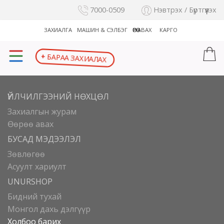
7000-0509
Нэвтрэх / Бүртгүүлэх
ЗАХИАЛГА
МАШИН & СЭЛБЭГ
ӨӨРӨӨ АВАХ
КАРГО
+
БАРАА ЗАХИАЛАХ
ҮЙЛЧИЛГЭЭНИЙ НӨХЦӨЛ
Захиалгын журам
Өөрөө авах
БУСАД МЭДЭЭЛЭЛ
Зөвлөгөө
Асуулт хариулт
UNURSHOP
Бидний тухай
Монгол дахь дэлгүүр
Холбоо барих