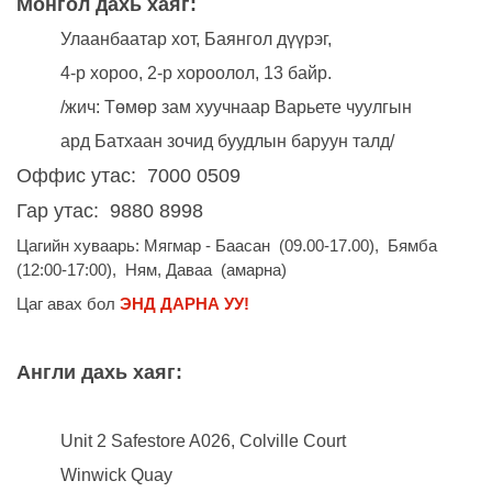
Монгол дахь хаяг:
Улаанбаатар хот,
Баянгол дүүрэг,
4-р хороо, 2-р хороолол, 13 байр.
/жич: Төмөр зам хуучнаар Варьете чуулгын
ард Батхаан зочид буудлын баруун талд/
Оффис утас: 7000 0509
Гар утас: 9880 8998
Цагийн хуваарь: Мягмар - Баасан (09.00-17.00), Бямба
(12:00-17:00), Ням, Даваа (aмарна)
Цаг авах бол
ЭНД ДАРНА УУ!
Англи дахь хаяг:
Unit 2 Safestore A026, Colville Court
Winwick Quay