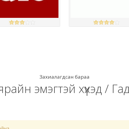
O
DEBENHAMS
үзэх
Англи дахь тээвэрлэлт
£3.95
Англи дахь тээвэрлэлт
£3.50
 чанар
Барааны чанар
үнэ
Барааны үнэ
үнэ
Барааны үнэ
Барааны зэрэглэл
Барааны зэрэглэл
Захиалагдсан бараа
ярайн эмэгтэй хүүхэд / Га
айна.