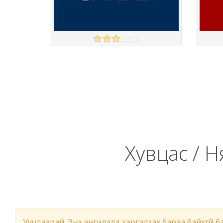
GAP
UNIQL
үзэх
Англи дахь тээвэрлэлт
£4.00
Барааны чанар
Барааны
Барааны үнэ
Барааны 
Барааны үнэ
Барааны 
Барааны зэрэглэл
Хувцас / Н
Уучлаарай. Энэ ангилалд харгалзах бараа байхгүй б