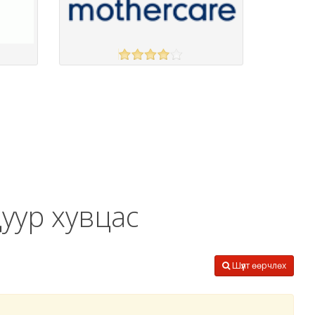
MOTHERCARE
үзэх
үзэх
Англи дахь тээвэрлэлт
£4.00
Барааны чанар
Барааны үнэ
Барааны үнэ
Барааны зэрэглэл
дуур хувцас
Шүүлт өөрчлөх