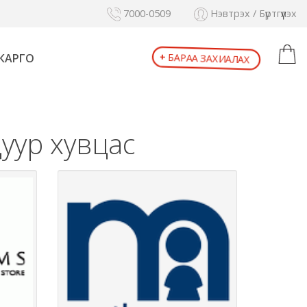
7000-0509
Нэвтрэх / Бүртгүүлэх
КАРГО
БАРАА ЗАХИАЛАХ
+
дуур хувцас