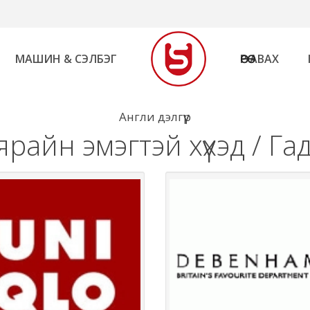
МАШИН & СЭЛБЭГ
ӨӨРӨӨ АВАХ
Англи дэлгүүр
ярайн эмэгтэй хүүхэд / Га