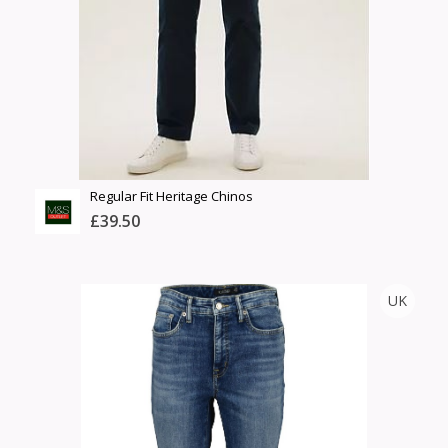
Шуурхай тээвэрлэлт
Барааны зэрэглэл
Сагсанд нэмэх
Үзэх
Regular Fit Heritage Chinos
£39.50
M&S
UK
Тоо
ширхэг
Англи дахь тээвэрлэлт
Хэмжээ
£4.99
Барааны чанар