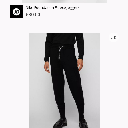
Nike Foundation Fleece Joggers
£30.00
JD SPORTS
UK
Тоо
ширхэг
Англи дахь тээвэрлэлт
Хэмжээ
£4.00
Барааны чанар
Өнгө,
Барааны үнэ
нэмэлт
Шуурхай тээвэрлэлт
Барааны зэрэглэл
Сагсанд нэмэх
Үзэх