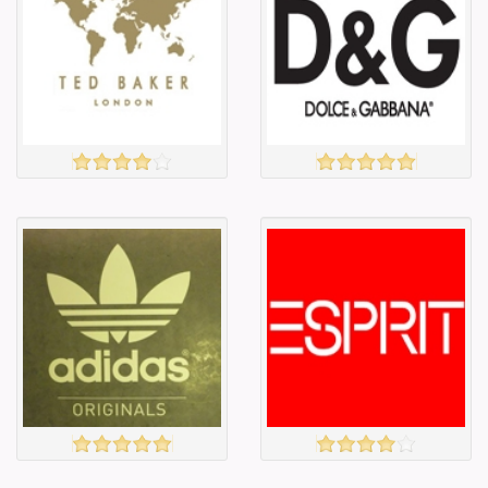
Барааны чанар
Барааны чанар
Барааны үнэ
Барааны үнэ
Барааны үнэ
Барааны үнэ
Барааны
Барааны
зэрэглэл
зэрэглэл
Ted Baker
D&G
үзэх
үзэх
Англи дахь
Англи дахь
тээвэрлэлт
тээвэрлэлт
£5.00
£6.50
Барааны чанар
Барааны чанар
Барааны үнэ
Барааны үнэ
Барааны үнэ
Барааны үнэ
Барааны
Барааны
зэрэглэл
зэрэглэл
Adidas
ESPRIT
үзэх
үзэх