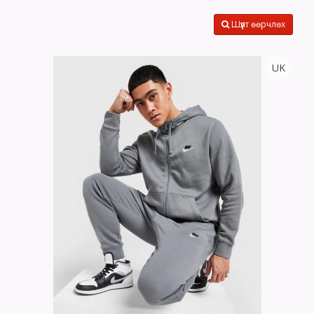
Шүүлт өөрчлөх
UK
Тоо
ширхэг
Хэмжээ
Өнгө,
нэмэлт
Сагсанд нэмэх