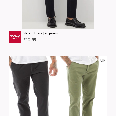
Үзэх
Slim fit black Jan jeans
£12.99
MANGO OUT LET
UK
Тоо
ширхэг
Англи дахь тээвэрлэлт
Хэмжээ
£3.95
Барааны чанар
Өнгө,
Барааны үнэ
нэмэлт
Шуурхай тээвэрлэлт
Барааны зэрэглэл