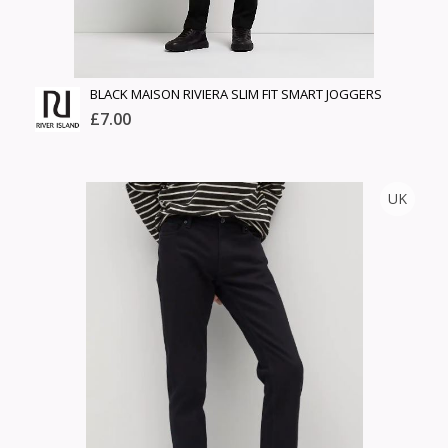
BLACK MAISON RIVIERA SLIM FIT SMART JOGGERS
£7.00
RIVER ISLAND
UK
Тоо
ширхэг
Англи дахь тээвэрлэлт
Хэмжээ
£4.00
Барааны чанар
Өнгө,
Барааны үнэ
нэмэлт
Шуурхай тээвэрлэлт
Барааны зэрэглэл
Сагсанд нэмэх