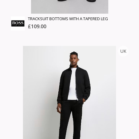
TRACKSUIT BOTTOMS WITH A TAPERED LEG
£109.00
HUGO BOSS
UK
Тоо
ширхэг
Англи дахь тээвэрлэлт
Хэмжээ
£0.00
Барааны чанар
Өнгө,
Барааны үнэ
нэмэлт
Шуурхай тээвэрлэлт
Барааны зэрэглэл
Сагсанд нэмэх
Үзэх