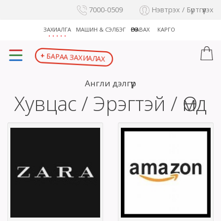
7000-0509
Нэвтрэх / Бүртгүүлэх
ЗАХИАЛГА
МАШИН & СЭЛБЭГ
ӨӨРӨӨ АВАХ
КАРГО
БАРАА ЗАХИАЛАХ
+
Англи дэлгүүр
Хувцас / Эрэгтэй / Өмд