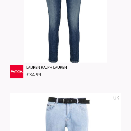
Өнгө,
Барааны үнэ
нэмэлт
Шуурхай тээвэрлэлт
Барааны зэрэглэл
Сагсанд нэмэх
Үзэх
LAUREN RALPH LAUREN
£34.99
TK MAXX
UK
Тоо
ширхэг
Англи дахь тээвэрлэлт
Хэмжээ
£5.00