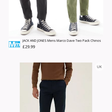
Сагсанд нэмэх
Үзэх
JACK AND JONES Mens Marco Dave Two Pack Chinos
Dusty Olive/Black
£29.99
MANDMDIRECT
UK
Тоо
ширхэг
Англи дахь тээвэрлэлт
Хэмжээ
£5.00
Барааны чанар
Өнгө,
Барааны үнэ
нэмэлт