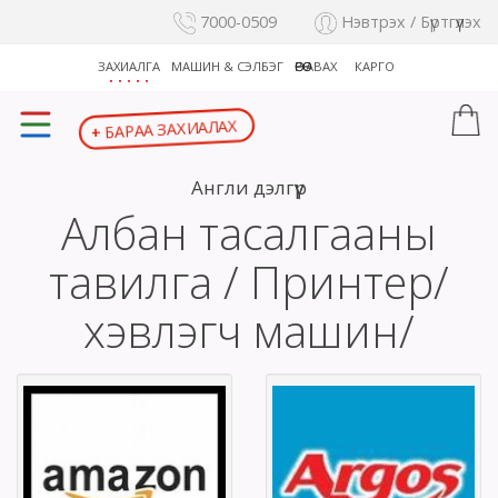
7000-0509
Нэвтрэх / Бүртгүүлэх
ЗАХИАЛГА
МАШИН & СЭЛБЭГ
ӨӨРӨӨ АВАХ
КАРГО
+
БАРАА ЗАХИАЛАХ
Англи дэлгүүр
Албан тасалгааны
тавилга / Принтер/
хэвлэгч машин/