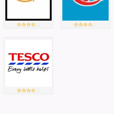
Amazon
ARGOS
үзэх
үзэх
Англи дахь
Англи дахь
тээвэрлэлт
тээвэрлэлт
£5.00
£4.00
Барааны чанар
Барааны чанар
Барааны үнэ
Барааны үнэ
Барааны үнэ
Барааны үнэ
Барааны
Барааны
зэрэглэл
зэрэглэл
TESCO
үзэх
Англи дахь
тээвэрлэлт