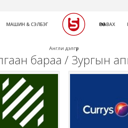
МАШИН & СЭЛБЭГ
ӨӨРӨӨ АВАХ
Англи дэлгүүр
гаан бараа / Зургын а