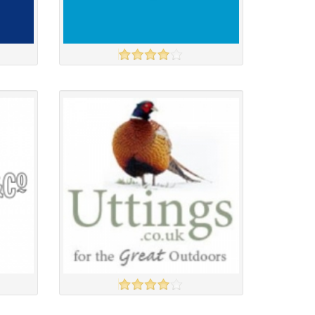
ARGOS
үзэх
үзэх
Англи дахь тээвэрлэлт
£4.00
Барааны чанар
Барааны үнэ
Барааны үнэ
Барааны зэрэглэл
UTTINGS
үзэх
үзэх