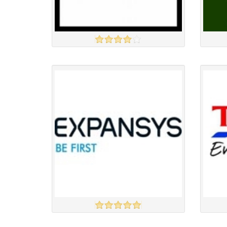
Amazon
JOHN L
үзэх
Англи дахь тээвэрлэлт
£5.00
Барааны чанар
Барааны
Барааны үнэ
Барааны 
Барааны үнэ
Барааны 
Барааны зэрэглэл
EXPANSYS
TESCO
үзэх