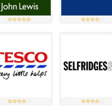
EWIS
CURRYS
үзэх
Англи дахь тээвэрлэлт
£4.50
Англи дахь тээвэрлэлт
£5.00
 чанар
Барааны чанар
үнэ
Барааны үнэ
үнэ
Барааны үнэ
Барааны зэрэглэл
Барааны зэрэглэл
SELFRIDGE
үзэх