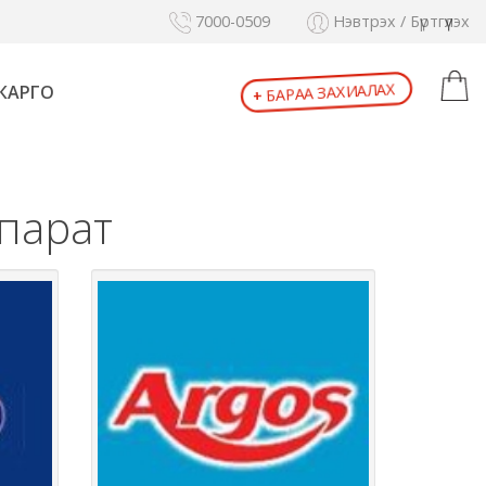
7000-0509
Нэвтрэх / Бүртгүүлэх
+
БАРАА ЗАХИАЛАХ
КАРГО
ппарат