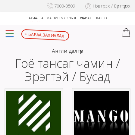
7000-0509
Нэвтрэх / Бүртгүүлэх
ЗАХИАЛГА
МАШИН & СЭЛБЭГ
ӨӨРӨӨ АВАХ
КАРГО
БАРАА ЗАХИАЛАХ
+
Англи дэлгүүр
Гоё тансаг чамин /
Эрэгтэй / Бусад