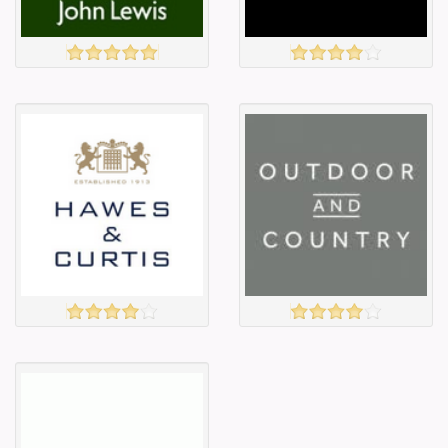
JOHN LEWIS
MANGO
үзэх
үзэх
Англи дахь
Англи дахь
тээвэрлэлт
тээвэрлэлт
£4.50
£3.95
Барааны чанар
Барааны чанар
Барааны үнэ
Барааны үнэ
Барааны үнэ
Барааны үнэ
Барааны
Барааны
зэрэглэл
зэрэглэл
HAWES&CURTIS
OUTDOORANDCOUNTRY
үзэх
үзэх
Англи дахь
Англи дахь
тээвэрлэлт
тээвэрлэлт
£5.00
£4.00
Барааны чанар
Барааны чанар