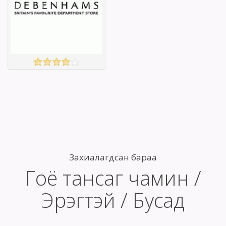
Барааны үнэ
Барааны үнэ
Барааны үнэ
Барааны үнэ
Барааны
Барааны
зэрэглэл
зэрэглэл
DEBENHAMS
үзэх
Англи дахь
тээвэрлэлт
£3.50
Барааны чанар
Барааны үнэ
Барааны үнэ
Захиалагдсан бараа
Барааны
Гоё тансаг чамин /
зэрэглэл
Эрэгтэй / Бусад