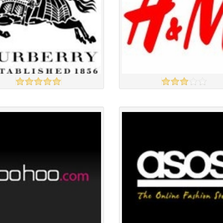
ry
H&M
үзэх
Англи дахь тээвэрлэлт
£0.00
Англи дахь тээвэрлэлт
£4.00
 чанар
Барааны чанар
үнэ
Барааны үнэ
үнэ
Барааны үнэ
Барааны зэрэглэл
Барааны зэрэглэл