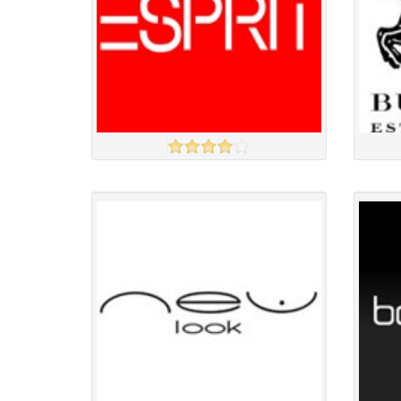
ESPRIT
Burber
үзэх
Англи дахь тээвэрлэлт
£3.00
Барааны чанар
Барааны
Барааны үнэ
Барааны 
Барааны үнэ
Барааны 
Барааны зэрэглэл