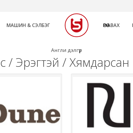
МАШИН & СЭЛБЭГ
ӨӨРӨӨ АВАХ
Англи дэлгүүр
с / Эрэгтэй / Хямдарсан