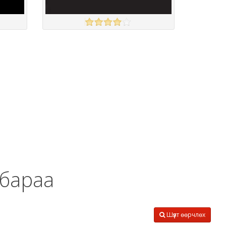
NEXT
үзэх
үзэх
Англи дахь тээвэрлэлт
£5.00
Барааны чанар
Барааны үнэ
Барааны үнэ
Барааны зэрэглэл
 бараа
Шүүлт өөрчлөх