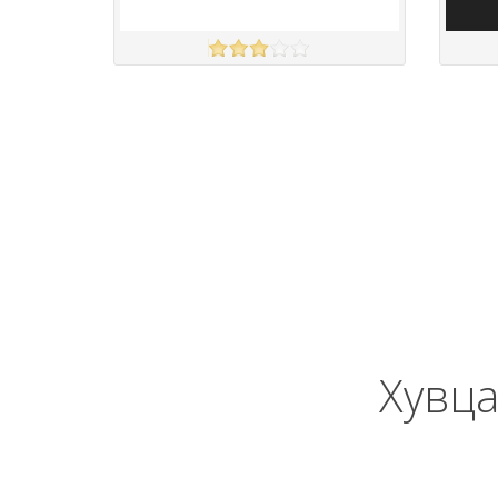
NEW LOOK
BOOH
үзэх
Англи дахь тээвэрлэлт
£4.00
Барааны чанар
Барааны
Барааны үнэ
Барааны 
Барааны үнэ
Барааны 
Барааны зэрэглэл
Хувца