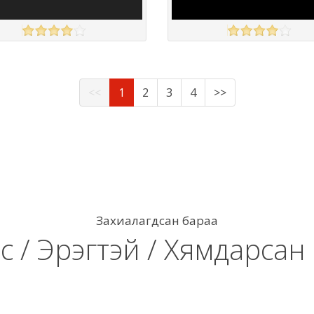
OO
asos
үзэх
Англи дахь тээвэрлэлт
£4.00
Англи дахь тээвэрлэлт
£3.00
<<
1
2
3
4
>>
 чанар
Барааны чанар
үнэ
Барааны үнэ
үнэ
Барааны үнэ
Барааны зэрэглэл
Барааны зэрэглэл
Захиалагдсан бараа
с / Эрэгтэй / Хямдарсан