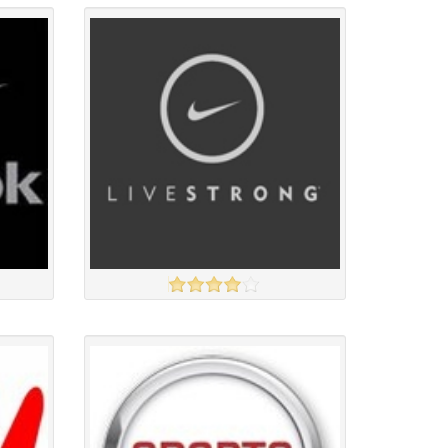
Англи дахь тээвэрлэлт
£4.00
Барааны чанар
Барааны үнэ
Барааны үнэ
Барааны зэрэглэл
Nike
үзэх
үзэх
Англи дахь тээвэрлэлт
£4.00
Барааны чанар
Барааны үнэ
Барааны үнэ
Барааны зэрэглэл