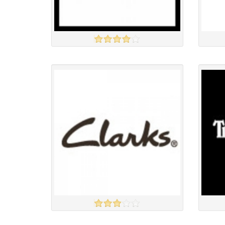
Amazon
DUNE
үзэх
Англи дахь тээвэрлэлт
£5.00
Барааны чанар
Барааны
Барааны үнэ
Барааны 
Барааны үнэ
Барааны 
Барааны зэрэглэл
CLARKS
TIMBE
үзэх