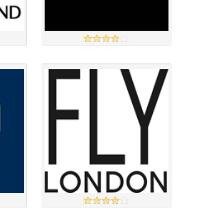
FRENCH CONNECTION
үзэх
үзэх
Англи дахь тээвэрлэлт
£4.00
Барааны чанар
Барааны үнэ
Барааны үнэ
Барааны зэрэглэл
Fly London
үзэх
үзэх