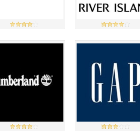
RIVER ISLAND
үзэх
Англи дахь тээвэрлэлт
£3.50
Англи дахь тээвэрлэлт
£4.00
 чанар
Барааны чанар
үнэ
Барааны үнэ
үнэ
Барааны үнэ
Барааны зэрэглэл
Барааны зэрэглэл
RLAND
GAP
үзэх