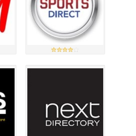
Захиалга авахгүй.
үзэх
үзэх
Англи дахь тээвэрлэлт
£5.00
Барааны чанар
Барааны үнэ
Барааны үнэ
Барааны зэрэглэл