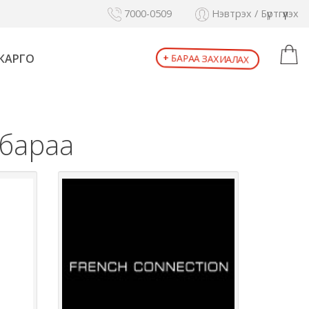
7000-0509
Нэвтрэх / Бүртгүүлэх
+
БАРАА ЗАХИАЛАХ
КАРГО
 бараа