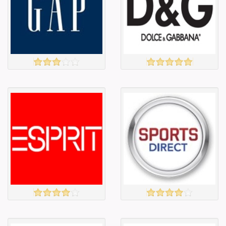
Барааны үнэ
Барааны үнэ
Барааны үнэ
Барааны үнэ
Барааны
Барааны
зэрэглэл
зэрэглэл
GAP
D&G
үзэх
үзэх
Англи дахь
Англи дахь
тээвэрлэлт
тээвэрлэлт
£4.00
£6.50
Барааны чанар
Барааны чанар
Барааны үнэ
Барааны үнэ
Барааны үнэ
Барааны үнэ
Барааны
Барааны
зэрэглэл
зэрэглэл
ESPRIT
Захиалга авахгүй.
үзэх
үзэх