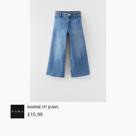
ширхэг
Англи дахь тээвэрлэлт
Хэмжээ
£3.95
Барааны чанар
Өнгө,
Барааны үнэ
нэмэлт
Шуурхай тээвэрлэлт
Барааны зэрэглэл
Сагсанд нэмэх
Үзэх
MARINE FIT JEANS
£15.99
ZARA