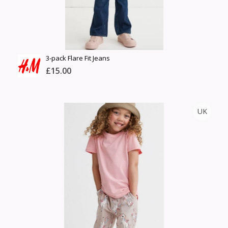
3-pack Flare Fit Jeans
£15.00
H&M
UK
Тоо
ширхэг
Англи дахь тээвэрлэлт
Хэмжээ
£4.00
Барааны чанар
Өнгө,
Барааны үнэ
нэмэлт
Шуурхай тээвэрлэлт
Барааны зэрэглэл