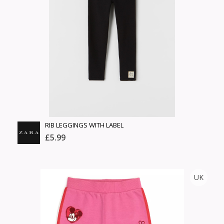
Өнгө,
Барааны үнэ
нэмэлт
Шуурхай тээвэрлэлт
Барааны зэрэглэл
Сагсанд нэмэх
Үзэх
RIB LEGGINGS WITH LABEL
£5.99
ZARA
UK
Тоо
ширхэг
Англи дахь тээвэрлэлт
Хэмжээ
£3.95