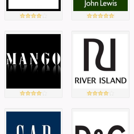
Amazon
JOHN LEWIS
үзэх
үзэх
Англи дахь
Англи дахь
тээвэрлэлт
тээвэрлэлт
£5.00
£4.50
Барааны чанар
Барааны чанар
Барааны үнэ
Барааны үнэ
Барааны үнэ
Барааны үнэ
Барааны
Барааны
зэрэглэл
зэрэглэл
MANGO
RIVER ISLAND
үзэх
үзэх
Англи дахь
Англи дахь
тээвэрлэлт
тээвэрлэлт
£3.95
£4.00
Барааны чанар
Барааны чанар