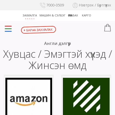
7000-0509
Нэвтрэх / Бүртгүүлэх
ЗАХИАЛГА
МАШИН & СЭЛБЭГ
ӨӨРӨӨ АВАХ
КАРГО
БАРАА ЗАХИАЛАХ
+
Англи дэлгүүр
Хувцас / Эмэгтэй хүүхэд /
Жинсэн өмд