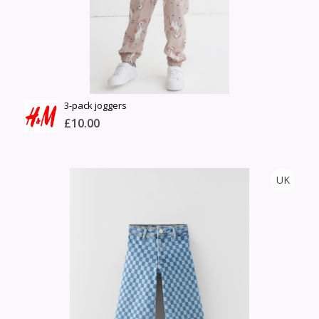
Сагсанд нэмэх
Үзэх
3-pack joggers
£10.00
H&M
UK
Тоо
ширхэг
Англи дахь тээвэрлэлт
Хэмжээ
£4.00
Барааны чанар
Өнгө,
Барааны үнэ
нэмэлт
Шуурхай тээвэрлэлт