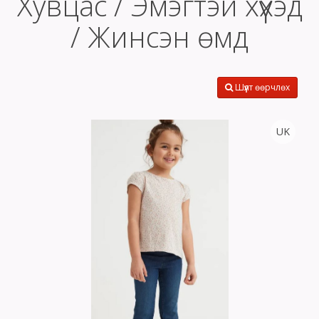
Хувцас / Эмэгтэй хүүхэд
/ Жинсэн өмд
Шүүлт өөрчлөх
UK
Тоо
ширхэг
Хэмжээ
Өнгө,
нэмэлт
Сагсанд нэмэх