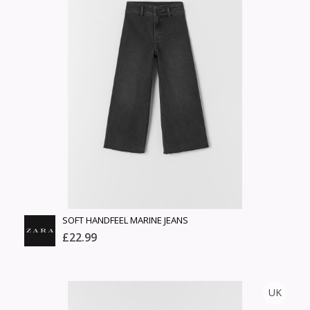
Англи дахь тээвэрлэлт
Хэмжээ
£4.00
Барааны чанар
Өнгө,
Барааны үнэ
нэмэлт
Шуурхай тээвэрлэлт
Барааны зэрэглэл
Сагсанд нэмэх
Үзэх
SOFT HANDFEEL MARINE JEANS
£22.99
ZARA
UK
Тоо