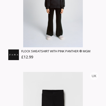
нэмэлт
Шуурхай тээвэрлэлт
Барааны зэрэглэл
Сагсанд нэмэх
Үзэх
FLOCK SWEATSHIRT WITH PINK PANTHER ® MGM
PRINT
£12.99
ZARA
UK
Тоо
ширхэг
Англи дахь тээвэрлэлт
Хэмжээ
£3.95
Барааны чанар