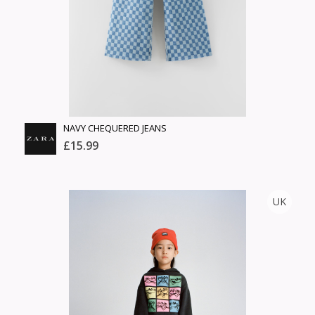
Барааны зэрэглэл
Сагсанд нэмэх
Үзэх
NAVY CHEQUERED JEANS
£15.99
ZARA
UK
Тоо
ширхэг
Англи дахь тээвэрлэлт
Хэмжээ
£3.95
Барааны чанар
Өнгө,
Барааны үнэ