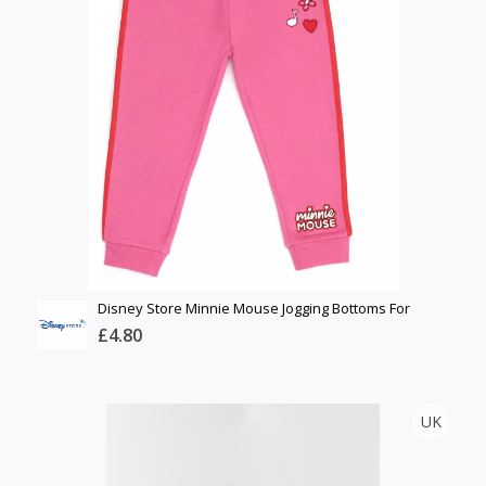
Барааны чанар
Өнгө,
Барааны үнэ
нэмэлт
Шуурхай тээвэрлэлт
Барааны зэрэглэл
Сагсанд нэмэх
Үзэх
Disney Store Minnie Mouse Jogging Bottoms For
Toddlers & Kids
£4.80
DISNEYSTORE
UK
Тоо
ширхэг