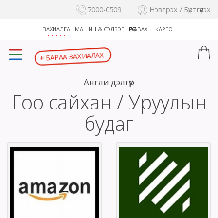
7000-0509
Нэвтрэх / Бүртгүүлэх
ЗАХИАЛГА
МАШИН & СЭЛБЭГ
ӨӨРӨӨ АВАХ
КАРГО
+
БАРАА ЗАХИАЛАХ
Англи дэлгүүр
Гоо сайхан / Уруулын
будаг