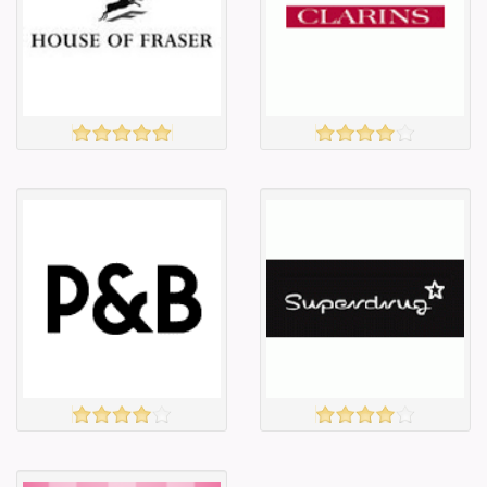
Барааны үнэ
Барааны үнэ
Барааны үнэ
Барааны үнэ
Барааны
Барааны
зэрэглэл
зэрэглэл
HOUSE OF FRASER
Clarins
үзэх
үзэх
Англи дахь
Англи дахь
тээвэрлэлт
тээвэрлэлт
£5.00
£3.95
Барааны чанар
Барааны чанар
Барааны үнэ
Барааны үнэ
Барааны үнэ
Барааны үнэ
Барааны
Барааны
зэрэглэл
зэрэглэл
PULL & BEAR
superdrug
үзэх
үзэх