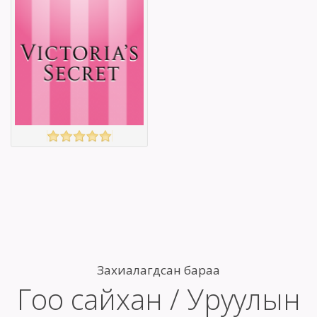
Англи дахь
Англи дахь
тээвэрлэлт
тээвэрлэлт
£4.00
£3.00
Барааны чанар
Барааны чанар
Барааны үнэ
Барааны үнэ
Барааны үнэ
Барааны үнэ
Барааны
Барааны
зэрэглэл
зэрэглэл
VICTORIASECRET
үзэх
Англи дахь
тээвэрлэлт
£4.95
Барааны чанар
Барааны үнэ
Барааны үнэ
Захиалагдсан бараа
Барааны
Гоо сайхан / Уруулын
зэрэглэл