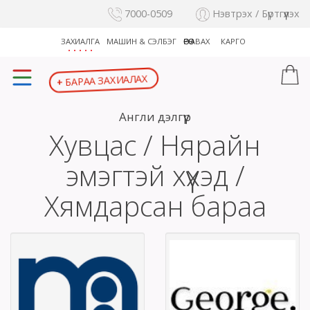
7000-0509
Нэвтрэх / Бүртгүүлэх
ЗАХИАЛГА
МАШИН & СЭЛБЭГ
ӨӨРӨӨ АВАХ
КАРГО
БАРАА ЗАХИАЛАХ
+
Англи дэлгүүр
Хувцас / Нярайн
эмэгтэй хүүхэд /
Хямдарсан бараа