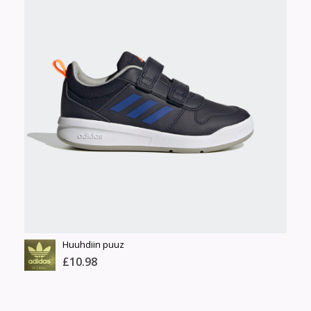
ширхэг
Англи дахь тээвэрлэлт
Хэмжээ
£7.90
Барааны чанар
Өнгө,
Барааны үнэ
нэмэлт
Шуурхай тээвэрлэлт
Барааны зэрэглэл
Сагсанд нэмэх
Үзэх
Huuhdiin puuz
£10.98
ADIDAS