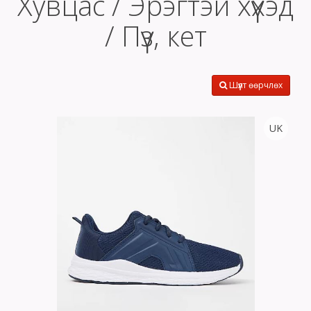
Хувцас / Эрэгтэй хүүхэд
/ Пүүз, кет
Шүүлт өөрчлөх
UK
Тоо
ширхэг
Хэмжээ
Өнгө,
нэмэлт
Сагсанд нэмэх