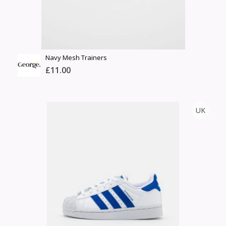
Navy Mesh Trainers
£11.00
GEORGE.
UK
Тоо
ширхэг
Англи дахь тээвэрлэлт
Хэмжээ
£3.75
Барааны чанар
Өнгө,
Барааны үнэ
нэмэлт
Шуурхай тээвэрлэлт
Барааны зэрэглэл