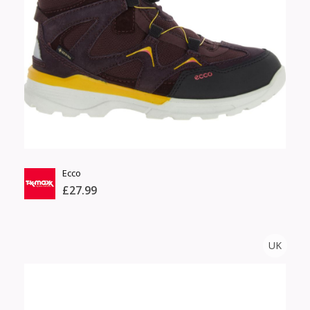
Өнгө,
Барааны үнэ
нэмэлт
Шуурхай тээвэрлэлт
Барааны зэрэглэл
Сагсанд нэмэх
Үзэх
Ecco
£27.99
TK MAXX
UK
Тоо
ширхэг
Англи дахь тээвэрлэлт
Хэмжээ
£5.00