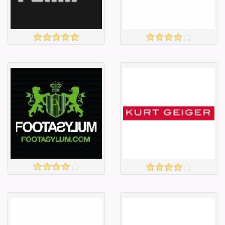
Барааны
Барааны
зэрэглэл
зэрэглэл
Puma
SELFRIDGE
үзэх
үзэх
Англи дахь
Англи дахь
тээвэрлэлт
тээвэрлэлт
£4.00
£5.95
Барааны чанар
Барааны чанар
Барааны үнэ
Барааны үнэ
Барааны үнэ
Барааны үнэ
Барааны
Барааны
зэрэглэл
зэрэглэл
Footasylum
kurt geiger
үзэх
үзэх
Англи дахь
Англи дахь
тээвэрлэлт
тээвэрлэлт
£4.00
£5.00