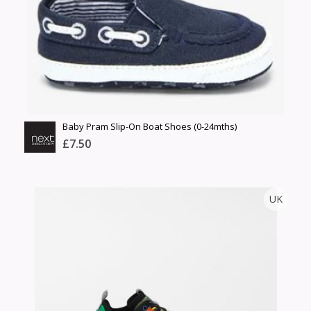
Барааны зэрэглэл
Сагсанд нэмэх
Үзэх
Baby Pram Slip-On Boat Shoes (0-24mths)
£7.50
NEXT
UK
Тоо
ширхэг
Англи дахь тээвэрлэлт
Хэмжээ
£5.00
Барааны чанар
Өнгө,
Барааны үнэ