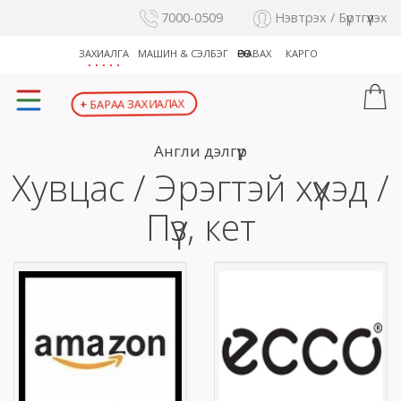
7000-0509
Нэвтрэх / Бүртгүүлэх
ЗАХИАЛГА
МАШИН & СЭЛБЭГ
ӨӨРӨӨ АВАХ
КАРГО
+
БАРАА ЗАХИАЛАХ
Англи дэлгүүр
Хувцас / Эрэгтэй хүүхэд /
Пүүз, кет