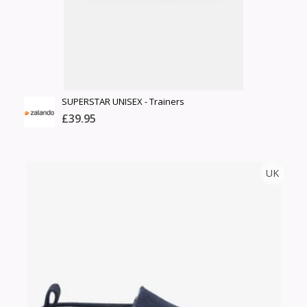
Сагсанд нэмэх
Үзэх
SUPERSTAR UNISEX - Trainers
£39.95
ZALANDO
UK
Тоо
ширхэг
Англи дахь тээвэрлэлт
Хэмжээ
£0.00
Барааны чанар
Өнгө,
Барааны үнэ
нэмэлт
Шуурхай тээвэрлэлт