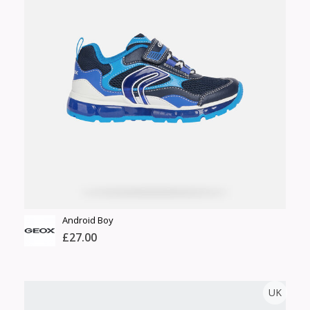
Англи дахь тээвэрлэлт
Хэмжээ
£5.00
Барааны чанар
Өнгө,
Барааны үнэ
нэмэлт
Шуурхай тээвэрлэлт
Барааны зэрэглэл
Сагсанд нэмэх
Үзэх
Android Boy
£27.00
GEOX
UK
Тоо