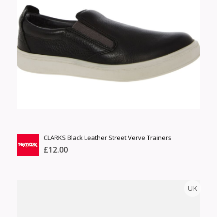
Барааны чанар
Өнгө,
Барааны үнэ
нэмэлт
Шуурхай тээвэрлэлт
Барааны зэрэглэл
Сагсанд нэмэх
Үзэх
CLARKS Black Leather Street Verve Trainers
£12.00
TK MAXX
UK
Тоо
ширхэг