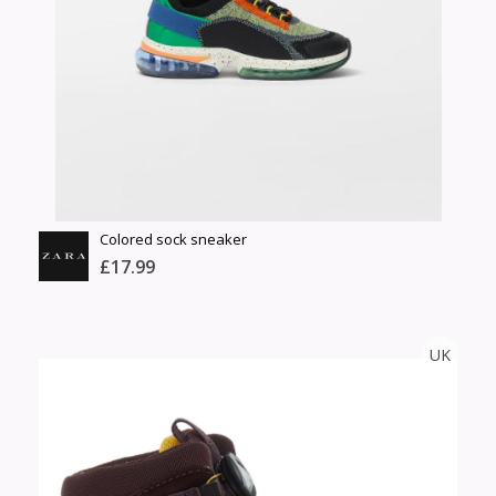
нэмэлт
Шуурхай тээвэрлэлт
Барааны зэрэглэл
Сагсанд нэмэх
Үзэх
Colored sock sneaker
£17.99
ZARA
UK
Тоо
ширхэг
Англи дахь тээвэрлэлт
Хэмжээ
£3.95
Барааны чанар