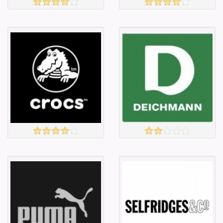
Захиалга авахгүй.
TK MAXX
үзэх
үзэх
Англи дахь
Англи дахь
тээвэрлэлт
тээвэрлэлт
£5.00
£5.00
Барааны чанар
Барааны чанар
Барааны үнэ
Барааны үнэ
Барааны үнэ
Барааны үнэ
Барааны
Барааны
зэрэглэл
зэрэглэл
CROCS
DEICHMAN
үзэх
үзэх
Англи дахь
Англи дахь
тээвэрлэлт
тээвэрлэлт
£5.00
£1.99
Барааны чанар
Барааны чанар
Барааны үнэ
Барааны үнэ
Барааны үнэ
Барааны үнэ