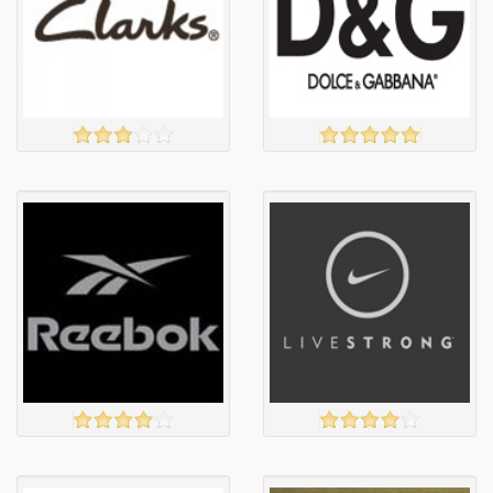
Барааны үнэ
Барааны үнэ
Барааны үнэ
Барааны үнэ
Барааны
Барааны
зэрэглэл
зэрэглэл
CLARKS
D&G
үзэх
үзэх
Англи дахь
Англи дахь
тээвэрлэлт
тээвэрлэлт
£3.00
£6.50
Барааны чанар
Барааны чанар
Барааны үнэ
Барааны үнэ
Барааны үнэ
Барааны үнэ
Барааны
Барааны
зэрэглэл
зэрэглэл
Reebok
Nike
үзэх
үзэх