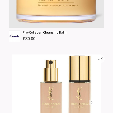
Үзэх
Pro-Collagen Cleansing Balm
£80.00
ELEMIS
UK
Тоо
ширхэг
Англи дахь тээвэрлэлт
Хэмжээ
£0.00
Барааны чанар
Өнгө,
Барааны үнэ
нэмэлт
Шуурхай тээвэрлэлт
Барааны зэрэглэл