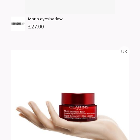
Mono eyeshadow
£27.00
SELFRIDGE
UK
Тоо
ширхэг
Англи дахь тээвэрлэлт
Хэмжээ
£5.95
Барааны чанар
Өнгө,
Барааны үнэ
нэмэлт
Шуурхай тээвэрлэлт
Барааны зэрэглэл
Сагсанд нэмэх
Үзэх