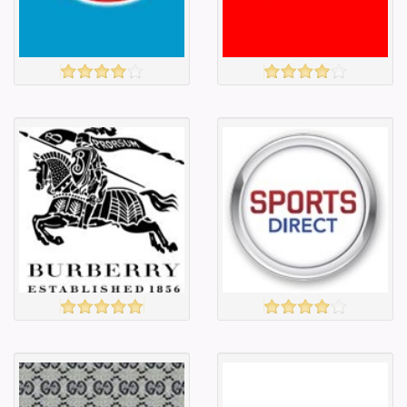
Барааны
Барааны
зэрэглэл
зэрэглэл
ARGOS
ESPRIT
үзэх
үзэх
Англи дахь
Англи дахь
тээвэрлэлт
тээвэрлэлт
£4.00
£3.00
Барааны чанар
Барааны чанар
Барааны үнэ
Барааны үнэ
Барааны үнэ
Барааны үнэ
Барааны
Барааны
зэрэглэл
зэрэглэл
Burberry
Захиалга авахгүй.
үзэх
үзэх
Англи дахь
Англи дахь
тээвэрлэлт
тээвэрлэлт
£0.00
£5.00