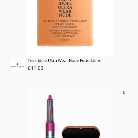
Шуурхай тээвэрлэлт
Барааны зэрэглэл
Сагсанд нэмэх
Үзэх
Teint Idole Ultra Wear Nude Foundation
£11.00
HOUSE OF FRASER
UK
Тоо
ширхэг
Англи дахь тээвэрлэлт
Хэмжээ
£5.00
Барааны чанар