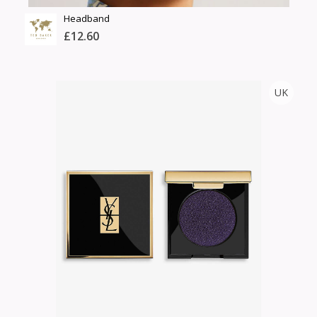
Headband
£12.60
TED BAKER
UK
Тоо
ширхэг
Англи дахь тээвэрлэлт
Хэмжээ
£5.00
Барааны чанар
Өнгө,
Барааны үнэ
нэмэлт
Шуурхай тээвэрлэлт
Барааны зэрэглэл
Сагсанд нэмэх
Үзэх