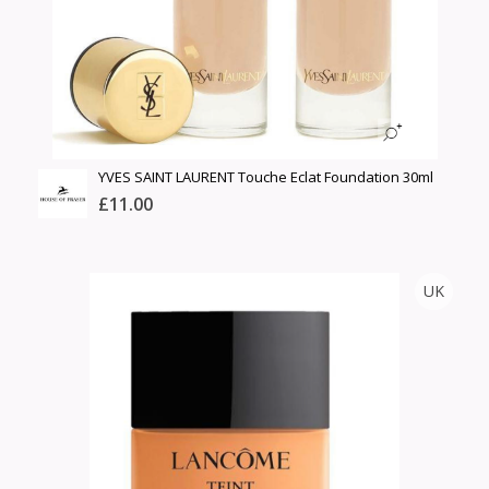
Сагсанд нэмэх
Үзэх
YVES SAINT LAURENT Touche Eclat Foundation 30ml
£11.00
HOUSE OF FRASER
UK
Тоо
ширхэг
Англи дахь тээвэрлэлт
Хэмжээ
£5.00
Барааны чанар
Өнгө,
Барааны үнэ
нэмэлт