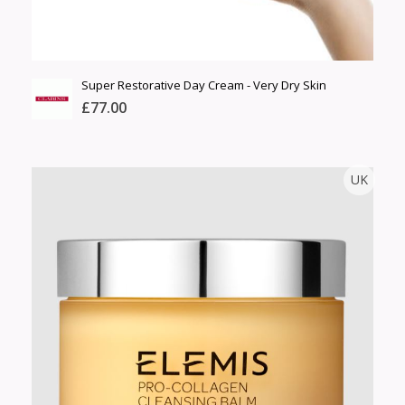
Super Restorative Day Cream - Very Dry Skin
£77.00
CLARINS
UK
Тоо
ширхэг
Англи дахь тээвэрлэлт
Хэмжээ
£3.95
Барааны чанар
Өнгө,
Барааны үнэ
нэмэлт
Шуурхай тээвэрлэлт
Барааны зэрэглэл
Сагсанд нэмэх