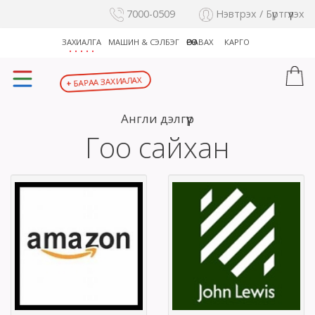
7000-0509
Нэвтрэх / Бүртгүүлэх
ЗАХИАЛГА
МАШИН & СЭЛБЭГ
ӨӨРӨӨ АВАХ
КАРГО
БАРАА ЗАХИАЛАХ
+
Англи дэлгүүр
Гоо сайхан