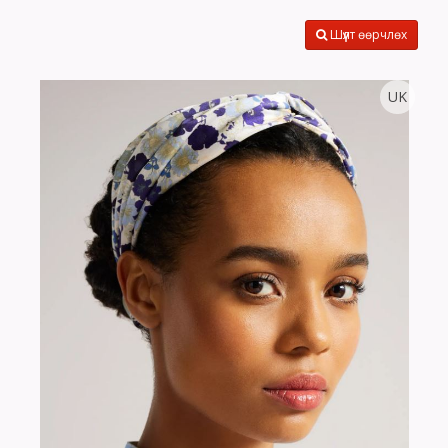
Шүүлт өөрчлөх
UK
Тоо
ширхэг
Хэмжээ
Өнгө,
нэмэлт
Сагсанд нэмэх