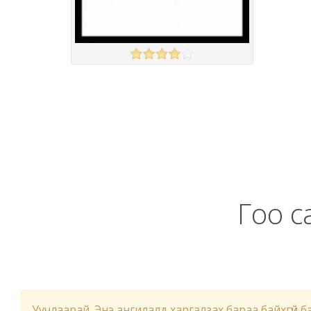
Amazon
үзэх
Англи дахь тээвэрлэлт
£5.00
Барааны чанар
Барааны үнэ
Барааны үнэ
Барааны зэрэглэл
Гоо с
Уучлаарай. Энэ ангилалд харгалзах бараа байхгүй б