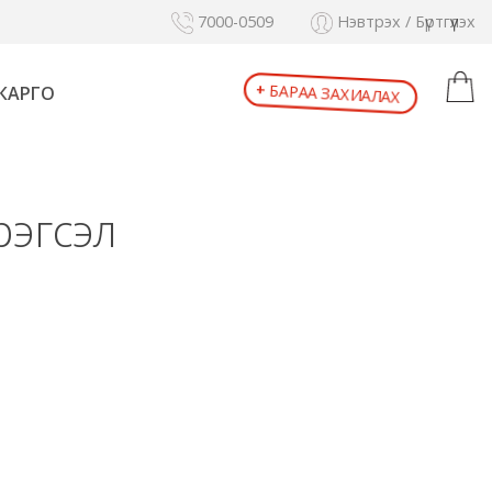
7000-0509
Нэвтрэх / Бүртгүүлэх
+
БАРАА ЗАХИАЛАХ
КАРГО
рэгсэл