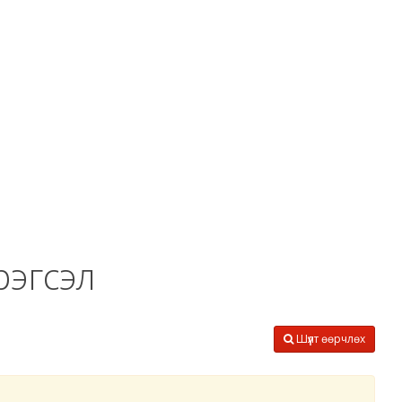
рэгсэл
Шүүлт өөрчлөх