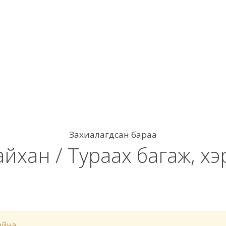
Захиалагдсан бараа
айхан / Тураах багаж, хэ
айна.