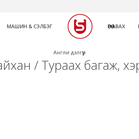
МАШИН & СЭЛБЭГ
ӨӨРӨӨ АВАХ
Англи дэлгүүр
айхан / Тураах багаж, хэ