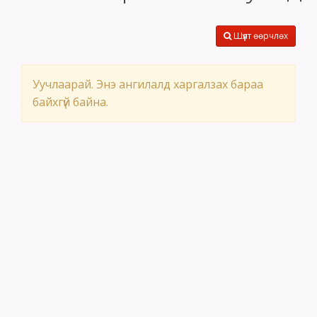
Шүүлт өөрчлөх
Уучлаарай. Энэ ангилалд харгалзах бараа
байхгүй байна.