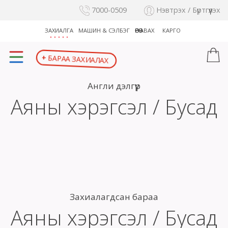
7000-0509
Нэвтрэх / Бүртгүүлэх
ЗАХИАЛГА
МАШИН & СЭЛБЭГ
ӨӨРӨӨ АВАХ
КАРГО
+
БАРАА ЗАХИАЛАХ
Англи дэлгүүр
Аяны хэрэгсэл / Бусад
Захиалагдсан бараа
Аяны хэрэгсэл / Бусад