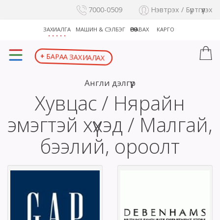
7000-0509
Нэвтрэх / Бүртгүүлэх
ЗАХИАЛГА
МАШИН & СЭЛБЭГ
ӨӨРӨӨ АВАХ
КАРГО
БАРАА ЗАХИАЛАХ
+
Англи дэлгүүр
Хувцас / Нярайн
эмэгтэй хүүхэд / Малгай,
бээлий, ороолт