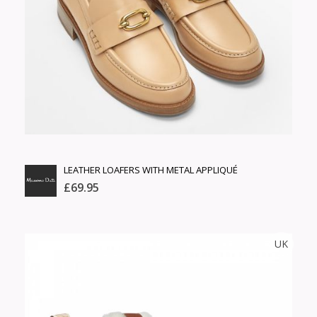
Өнгө,
Барааны үнэ
нэмэлт
Шуурхай тээвэрлэлт
Барааны зэрэглэл
Сагсанд нэмэх
Үзэх
LEATHER LOAFERS WITH METAL APPLIQUÉ
£69.95
MASSIMO DUTTI
UK
Тоо
ширхэг
Англи дахь тээвэрлэлт
Хэмжээ
£3.95