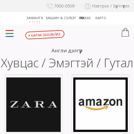
7000-0509
Нэвтрэх / Бүртгүүлэх
ЗАХИАЛГА
МАШИН & СЭЛБЭГ
ӨӨРӨӨ АВАХ
КАРГО
БАРАА ЗАХИАЛАХ
+
Англи дэлгүүр
Хувцас / Эмэгтэй / Гутал