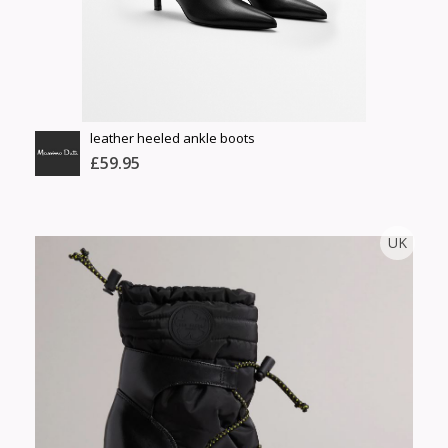
Сагсанд нэмэх
Үзэх
leather heeled ankle boots
£59.95
MASSIMO DUTTI
UK
Тоо
ширхэг
Англи дахь тээвэрлэлт
Хэмжээ
£3.95
Барааны чанар
Өнгө,
Барааны үнэ
нэмэлт
Шуурхай тээвэрлэлт