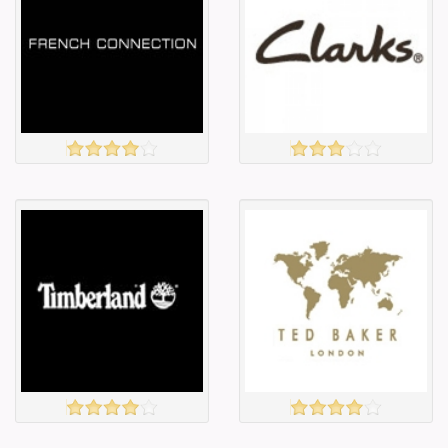
Барааны чанар
Барааны чанар
Барааны үнэ
Барааны үнэ
Барааны үнэ
Барааны үнэ
Барааны
Барааны
зэрэглэл
зэрэглэл
FRENCH CONNECTION
CLARKS
үзэх
үзэх
Англи дахь
Англи дахь
тээвэрлэлт
тээвэрлэлт
£4.00
£3.00
Барааны чанар
Барааны чанар
Барааны үнэ
Барааны үнэ
Барааны үнэ
Барааны үнэ
Барааны
Барааны
зэрэглэл
зэрэглэл
TIMBERLAND
Ted Baker
үзэх
үзэх