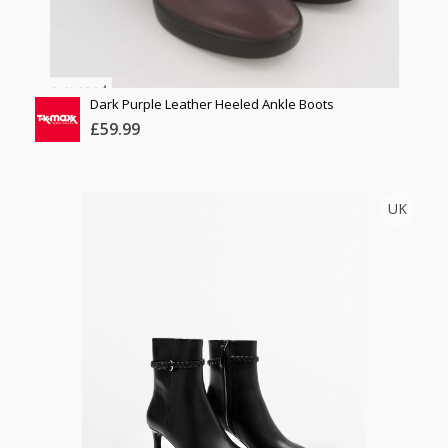
Dark Purple Leather Heeled Ankle Boots
£59.99
TK MAXX
UK
Тоо
ширхэг
Англи дахь тээвэрлэлт
Хэмжээ
£5.00
Барааны чанар
Өнгө,
Барааны үнэ
нэмэлт
Шуурхай тээвэрлэлт
Барааны зэрэглэл