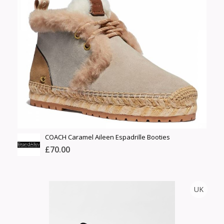
Барааны чанар
Өнгө,
Барааны үнэ
нэмэлт
Шуурхай тээвэрлэлт
Барааны зэрэглэл
Сагсанд нэмэх
Үзэх
COACH Caramel Aileen Espadrille Booties
£70.00
BRANDALLEY
UK
Тоо
ширхэг