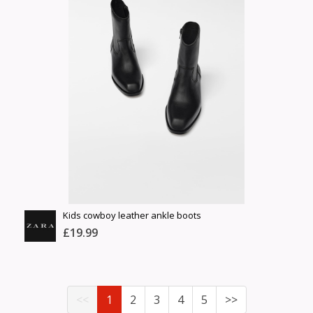
Англи дахь тээвэрлэлт
Хэмжээ
£6.00
Барааны чанар
Өнгө,
Барааны үнэ
нэмэлт
Шуурхай тээвэрлэлт
Барааны зэрэглэл
Сагсанд нэмэх
Үзэх
Kids cowboy leather ankle boots
£19.99
ZARA
<<
1
2
3
4
5
>>