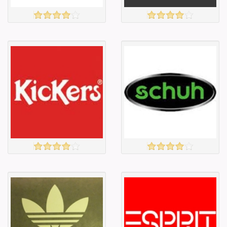
Aldo
Nike
үзэх
үзэх
Англи дахь
Англи дахь
тээвэрлэлт
тээвэрлэлт
£5.00
£4.00
Барааны чанар
Барааны чанар
Барааны үнэ
Барааны үнэ
Барааны үнэ
Барааны үнэ
Барааны
Барааны
зэрэглэл
зэрэглэл
KICKERS
SCHUH
үзэх
үзэх
Англи дахь
Англи дахь
тээвэрлэлт
тээвэрлэлт
£4.00
£4.00
Барааны чанар
Барааны чанар
Барааны үнэ
Барааны үнэ