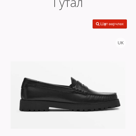
Гутал
Шүүлт өөрчлөх
UK
Тоо
ширхэг
Хэмжээ
Өнгө,
нэмэлт
Сагсанд нэмэх