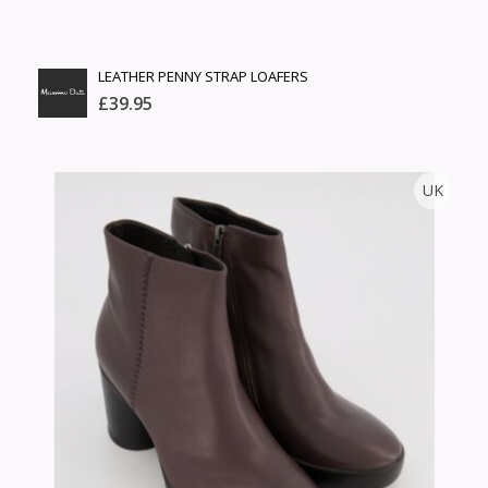
LEATHER PENNY STRAP LOAFERS
£39.95
MASSIMO DUTTI
UK
Тоо
ширхэг
Англи дахь тээвэрлэлт
Хэмжээ
£3.95
Барааны чанар
Өнгө,
Барааны үнэ
нэмэлт
Шуурхай тээвэрлэлт
Барааны зэрэглэл
Сагсанд нэмэх
Үзэх