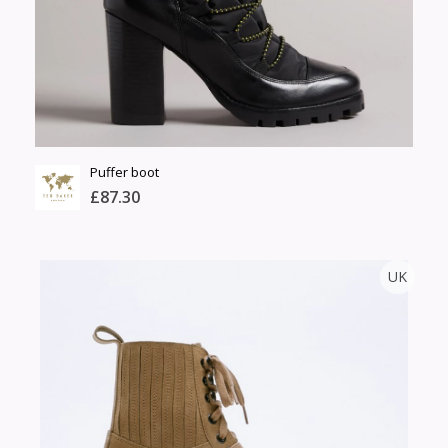
Барааны зэрэглэл
Сагсанд нэмэх
Үзэх
Puffer boot
£87.30
TED BAKER
UK
Тоо
ширхэг
Англи дахь тээвэрлэлт
Хэмжээ
£5.00
Барааны чанар
Өнгө,
Барааны үнэ
нэмэлт