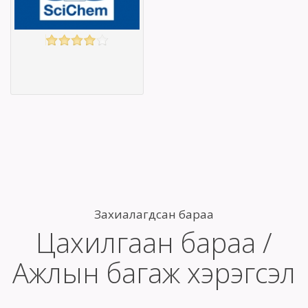
Барааны үнэ
Барааны үнэ
Барааны үнэ
Барааны үнэ
Барааны
Барааны
зэрэглэл
зэрэглэл
INTERNATIONAL.SCICHEM
үзэх
Англи дахь
тээвэрлэлт
£0.00
Барааны чанар
Барааны үнэ
Барааны үнэ
Захиалагдсан бараа
Барааны
Цахилгаан бараа /
зэрэглэл
Ажлын багаж хэрэгсэл