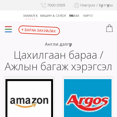
7000-0509
Нэвтрэх / Бүртгүүлэх
ЗАХИАЛГА
МАШИН & СЭЛБЭГ
ӨӨРӨӨ АВАХ
КАРГО
БАРАА ЗАХИАЛАХ
+
Англи дэлгүүр
Цахилгаан бараа /
Ажлын багаж хэрэгсэл