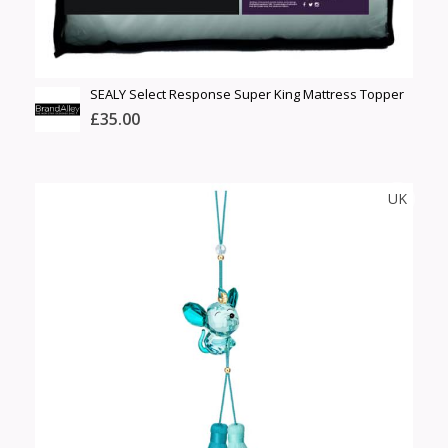
SEALY Select Response Super King Mattress Topper
£35.00
BRANDALLEY
UK
Тоо
ширхэг
Англи дахь тээвэрлэлт
Хэмжээ
£6.00
Барааны чанар
Өнгө,
Барааны үнэ
нэмэлт
Шуурхай тээвэрлэлт
Барааны зэрэглэл
Сагсанд нэмэх