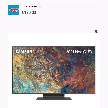
зүлэг тэгшлэгч
£180.00
ARGOS
UK
Тоо
ширхэг
Англи дахь тээвэрлэлт
Хэмжээ
£4.00
Барааны чанар
Өнгө,
Барааны үнэ
нэмэлт
Шуурхай тээвэрлэлт
Барааны зэрэглэл
Сагсанд нэмэх
Үзэх