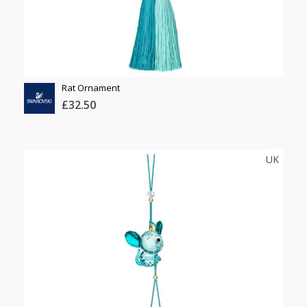
Үзэх
Rat Ornament
£32.50
SWAROWSKI
UK
Тоо
ширхэг
Англи дахь тээвэрлэлт
Хэмжээ
£5.00
Барааны чанар
Өнгө,
Барааны үнэ
нэмэлт
Шуурхай тээвэрлэлт
Барааны зэрэглэл