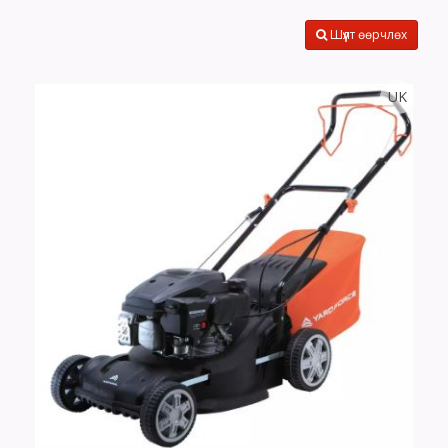
Шүүлт өөрчлөх
UK
Тоо
ширхэг
Хэмжээ
Өнгө,
нэмэлт
Сагсанд нэмэх