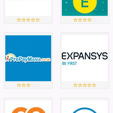
Барааны
Барааны
зэрэглэл
зэрэглэл
HOUSE OF FRASER
E E
үзэх
үзэх
Англи дахь
Англи дахь
тээвэрлэлт
тээвэрлэлт
£5.00
£0.00
Барааны чанар
Барааны чанар
Барааны үнэ
Барааны үнэ
Барааны үнэ
Барааны үнэ
Барааны
Барааны
зэрэглэл
зэрэглэл
PRE PAY MANIA
EXPANSYS
үзэх
үзэх
Англи дахь
Англи дахь
тээвэрлэлт
тээвэрлэлт
£3.00
£6.00