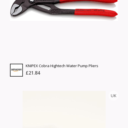
Өнгө,
Барааны үнэ
нэмэлт
Шуурхай тээвэрлэлт
Барааны зэрэглэл
Сагсанд нэмэх
Үзэх
KNIPEX Cobra Hightech Water Pump Pliers
£21.84
AMAZON
UK
Тоо
ширхэг
Англи дахь тээвэрлэлт
Хэмжээ
£5.00