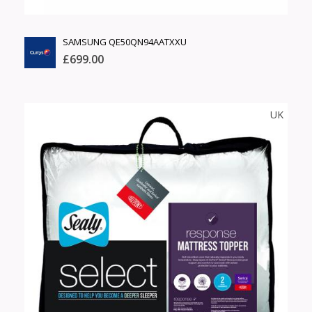
SAMSUNG QE50QN94AATXXU
£699.00
CURRYS
UK
Тоо
ширхэг
Англи дахь тээвэрлэлт
Хэмжээ
£5.00
Барааны чанар
Өнгө,
Барааны үнэ
нэмэлт
Шуурхай тээвэрлэлт
Барааны зэрэглэл
Сагсанд нэмэх
Үзэх