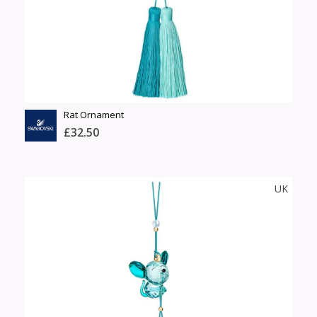
Сагсанд нэмэх
Үзэх
Rat Ornament
£32.50
SWAROWSKI
UK
Тоо
ширхэг
Англи дахь тээвэрлэлт
Хэмжээ
£5.00
Барааны чанар
Өнгө,
Барааны үнэ
нэмэлт