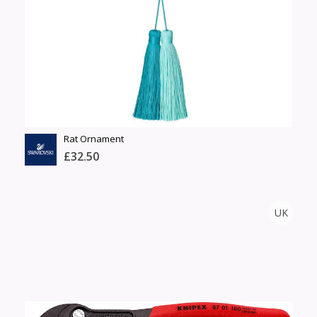
Шуурхай тээвэрлэлт
Барааны зэрэглэл
Сагсанд нэмэх
Үзэх
Rat Ornament
£32.50
SWAROWSKI
UK
Тоо
ширхэг
Англи дахь тээвэрлэлт
Хэмжээ
£5.00
Барааны чанар