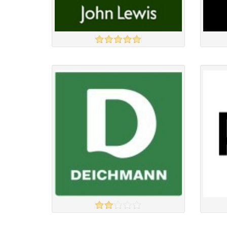
JOHN LEWIS
MANG
үзэх
Англи дахь тээвэрлэлт
£4.50
Барааны чанар
Барааны
Барааны үнэ
Барааны 
Барааны үнэ
Барааны 
Барааны зэрэглэл
DEICHMAN
PULL &
үзэх