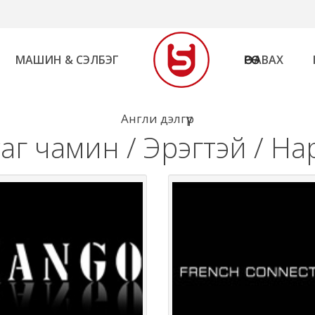
МАШИН & СЭЛБЭГ
ӨӨРӨӨ АВАХ
Англи дэлгүүр
саг чамин / Эрэгтэй / Н