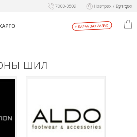
7000-0509
Нэвтрэх / Бүртгүүлэх
БАРАА ЗАХИАЛАХ
КАРГО
+
арны шил