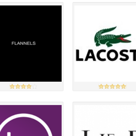
Англи дахь тээвэрлэлт
£4.00
Англи дахь тээвэрлэлт
£4.00
 чанар
Барааны чанар
үнэ
Барааны үнэ
үнэ
Барааны үнэ
Барааны зэрэглэл
Барааны зэрэглэл
LS
LACOSTE
үзэх
Англи дахь тээвэрлэлт
£7.00
Англи дахь тээвэрлэлт
£4.95
 чанар
Барааны чанар
үнэ
Барааны үнэ
үнэ
Барааны үнэ
Барааны зэрэглэл
Барааны зэрэглэл