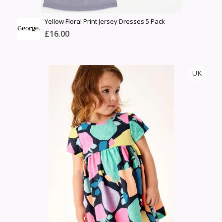
Yellow Floral Print Jersey Dresses 5 Pack
£16.00
GEORGE.
UK
Тоо
ширхэг
Англи дахь тээвэрлэлт
Хэмжээ
£3.75
Барааны чанар
Өнгө,
Барааны үнэ
нэмэлт
Шуурхай тээвэрлэлт
Барааны зэрэглэл
Сагсанд нэмэх
Үзэх