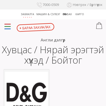
7000-0509
Нэвтрэх / Бүртгүүлэх
ЗАХИАЛГА
МАШИН & СЭЛБЭГ
ӨӨРӨӨ АВАХ
КАРГО
БАРАА ЗАХИАЛАХ
+
Англи дэлгүүр
Хувцас / Нярай эрэгтэй
хүүхэд / Бойтог