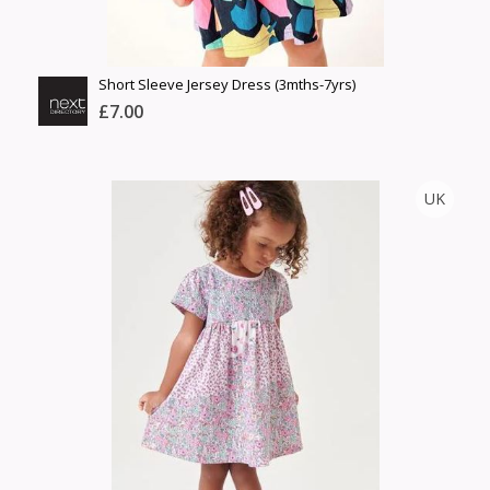
Short Sleeve Jersey Dress (3mths-7yrs)
£7.00
NEXT
UK
Тоо
ширхэг
Англи дахь тээвэрлэлт
Хэмжээ
£5.00
Барааны чанар
Өнгө,
Барааны үнэ
нэмэлт
Шуурхай тээвэрлэлт
Барааны зэрэглэл
Сагсанд нэмэх
Үзэх