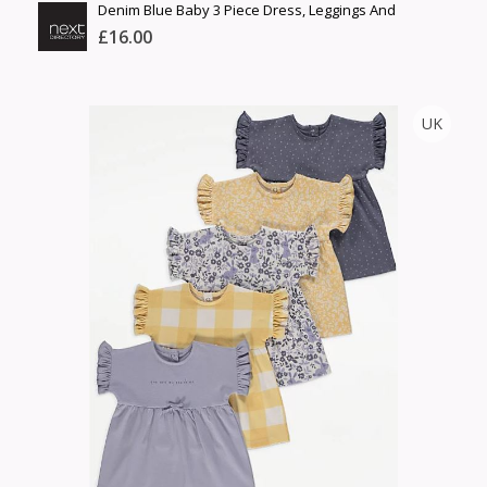
Denim Blue Baby 3 Piece Dress, Leggings And
Headband Set (0mths-2yrs)
£16.00
NEXT
UK
Тоо
ширхэг
Англи дахь тээвэрлэлт
Хэмжээ
£5.00
Барааны чанар
Өнгө,
Барааны үнэ
нэмэлт
Шуурхай тээвэрлэлт
Барааны зэрэглэл
Сагсанд нэмэх
Үзэх