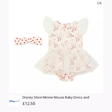
UK
Тоо
ширхэг
Хэмжээ
Өнгө,
нэмэлт
Сагсанд нэмэх
Disney Store Minnie Mouse Baby Dress and
Bloomers Set
£12.50