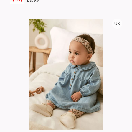
£9.99
H&M
UK
Тоо
ширхэг
Англи дахь тээвэрлэлт
Хэмжээ
£4.00
Барааны чанар
Өнгө,
Барааны үнэ
нэмэлт
Шуурхай тээвэрлэлт
Барааны зэрэглэл
Сагсанд нэмэх
Үзэх