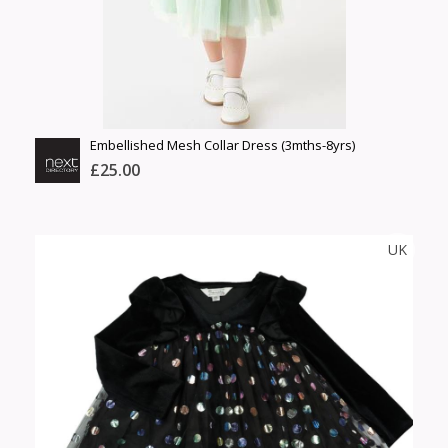
Сагсанд нэмэх
Үзэх
Embellished Mesh Collar Dress (3mths-8yrs)
£25.00
NEXT
UK
Тоо
ширхэг
Англи дахь тээвэрлэлт
Хэмжээ
£5.00
Барааны чанар
Өнгө,
Барааны үнэ
нэмэлт
Шуурхай тээвэрлэлт