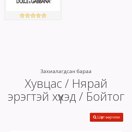
D&G
үзэх
Англи дахь
тээвэрлэлт
£6.50
Барааны чанар
Барааны үнэ
Барааны үнэ
Захиалагдсан бараа
Барааны
Хувцас / Нярай
зэрэглэл
эрэгтэй хүүхэд / Бойтог
Шүүлт өөрчлөх