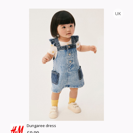
DISNEYSTORE
UK
Тоо
ширхэг
Англи дахь тээвэрлэлт
Хэмжээ
£4.00
Барааны чанар
Өнгө,
Барааны үнэ
нэмэлт
Шуурхай тээвэрлэлт
Барааны зэрэглэл
Сагсанд нэмэх
Үзэх
Dungaree dress