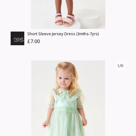
Short Sleeve Jersey Dress (3mths-7yrs)
£7.00
NEXT
UK
Тоо
ширхэг
Англи дахь тээвэрлэлт
Хэмжээ
£5.00
Барааны чанар
Өнгө,
Барааны үнэ
нэмэлт
Шуурхай тээвэрлэлт
Барааны зэрэглэл