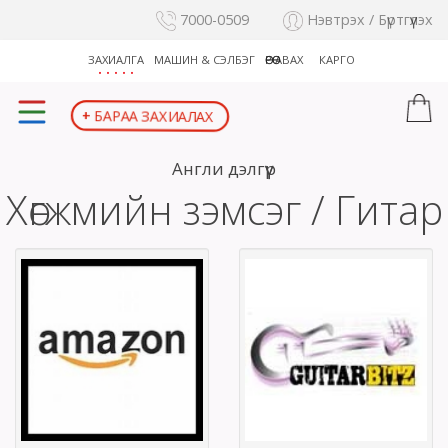
7000-0509
Нэвтрэх / Бүртгүүлэх
ЗАХИАЛГА
МАШИН & СЭЛБЭГ
ӨӨРӨӨ АВАХ
КАРГО
+
БАРАА ЗАХИАЛАХ
Англи дэлгүүр
Хөгжмийн зэмсэг / Гитар