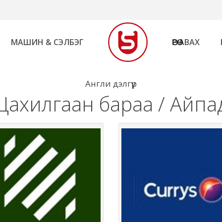
МАШИН & СЭЛБЭГ
ӨӨРӨӨ АВАХ
Англи дэлгүүр
Цахилгаан бараа / Айпа