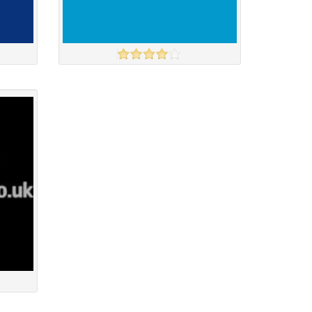
ARGOS
үзэх
үзэх
Англи дахь тээвэрлэлт
£4.00
Барааны чанар
Барааны үнэ
Барааны үнэ
Барааны зэрэглэл
үзэх