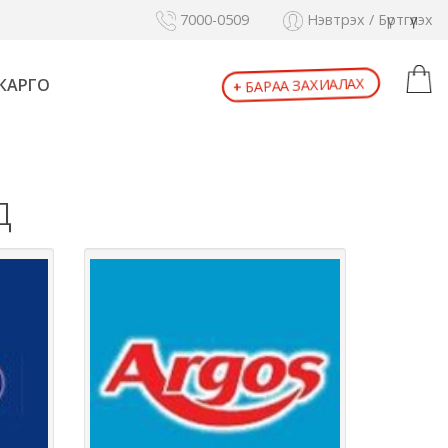
7000-0509
Нэвтрэх / Бүртгүүлэх
КАРГО
БАРАА ЗАХИАЛАХ
+
д