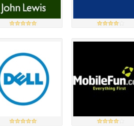
EWIS
CURRYS
үзэх
Англи дахь тээвэрлэлт
£4.50
Англи дахь тээвэрлэлт
£5.00
 чанар
Барааны чанар
үнэ
Барааны үнэ
үнэ
Барааны үнэ
Барааны зэрэглэл
Барааны зэрэглэл
MOBILE FUN
үзэх