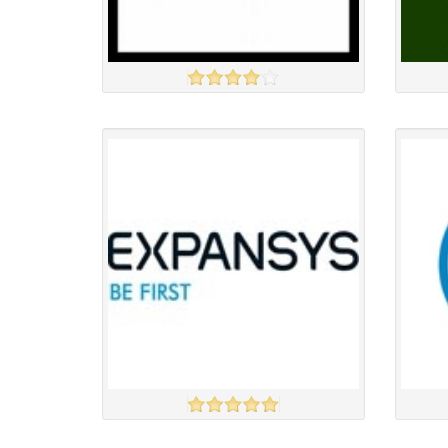
Amazon
JOHN L
үзэх
Англи дахь тээвэрлэлт
£5.00
Барааны чанар
Барааны
Барааны үнэ
Барааны 
Барааны үнэ
Барааны 
Барааны зэрэглэл
EXPANSYS
DELL
үзэх