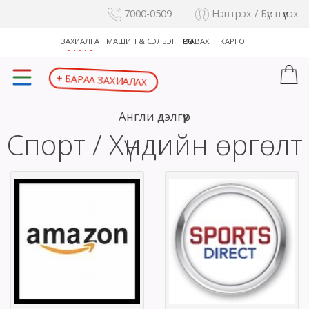
7000-0509
Нэвтрэх / Бүртгүүлэх
ЗАХИАЛГА
МАШИН & СЭЛБЭГ
ӨӨРӨӨ АВАХ
КАРГО
БАРАА ЗАХИАЛАХ
+
Англи дэлгүүр
Спорт / Хүндийн өргөлт