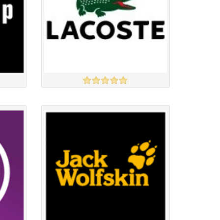
LACOSTE
үзэх
үзэх
Англи дахь тээвэрлэлт
£4.95
Барааны чанар
Барааны үнэ
Барааны үнэ
Барааны зэрэглэл