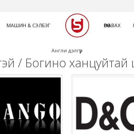
МАШИН & СЭЛБЭГ
ӨӨРӨӨ АВАХ
Англи дэлгүүр
тэй / Богино ханцуйтай