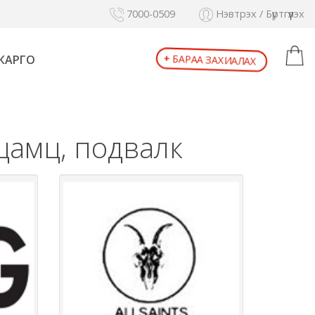
7000-0509
Нэвтрэх / Бүртгүүлэх
+
БАРАА ЗАХИАЛАХ
КАРГО
 цамц, подвалк