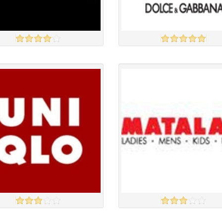
O
D&G
үзэх
Англи дахь тээвэрлэлт
£3.95
Англи дахь тээвэрлэлт
£6.50
 чанар
Барааны чанар
үнэ
Барааны үнэ
үнэ
Барааны үнэ
Барааны зэрэглэл
Барааны зэрэглэл
O
MATALAN
үзэх