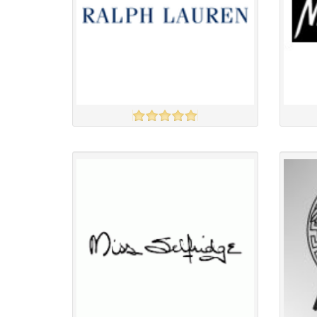
Ralph Lauren
Nastyg
үзэх
Англи дахь тээвэрлэлт
£10.00
Барааны чанар
Барааны
Барааны үнэ
Барааны 
Барааны үнэ
Барааны 
Барааны зэрэглэл