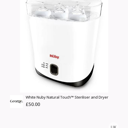
Хэмжээ
Өнгө,
нэмэлт
Сагсанд нэмэх
White Nuby Natural Touch™ Steriliser and Dryer
£50.00
GEORGE.
UK