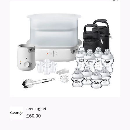
Тоо
ширхэг
Англи дахь тээвэрлэлт
Хэмжээ
£3.75
Барааны чанар
Өнгө,
Барааны үнэ
нэмэлт
Шуурхай тээвэрлэлт
Барааны зэрэглэл
Сагсанд нэмэх
Үзэх
feeding set
£60.00