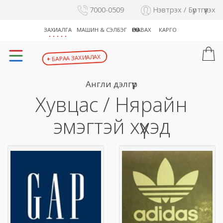
7000-0509
Нэвтрэх / Бүртгүүлэх
ЗАХИАЛГА
МАШИН & СЭЛБЭГ
ӨӨРӨӨ АВАХ
КАРГО
БАРАА ЗАХИАЛАХ
+
Англи дэлгүүр
Хувцас / Нярайн
эмэгтэй хүүхэд