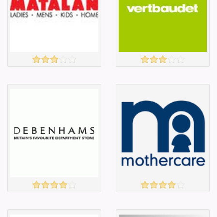
Барааны үнэ
Барааны үнэ
Барааны үнэ
Барааны үнэ
Барааны
Барааны
зэрэглэл
зэрэглэл
MATALAN
vertbaudet
үзэх
үзэх
Англи дахь
Англи дахь
тээвэрлэлт
тээвэрлэлт
£4.00
£4.00
Барааны чанар
Барааны чанар
Барааны үнэ
Барааны үнэ
Барааны үнэ
Барааны үнэ
Барааны
Барааны
зэрэглэл
зэрэглэл
DEBENHAMS
MOTHERCARE
үзэх
үзэх