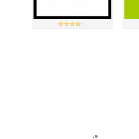
Amazon
vertba
үзэх
Англи дахь тээвэрлэлт
£5.00
Барааны чанар
Барааны
Барааны үнэ
Барааны 
Барааны үнэ
Барааны 
Барааны зэрэглэл
UK