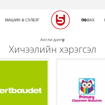
МАШИН & СЭЛБЭГ
ӨӨРӨӨ АВАХ
Англи дэлгүүр
Хичээлийн хэрэгсэл