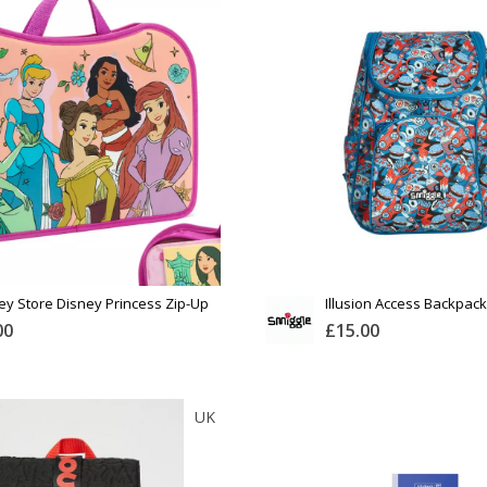
Тоо
ширхэг
э
Хэмжээ
Өнгө,
т
нэмэлт
нд нэмэх
Сагсанд нэмэх
ey Store Disney Princess Zip-Up
Illusion Access Backpack
onery Kit
00
£15.00
DISNEYSTORE
SMIGGLE
UK
Тоо
ширхэг
лэлт
Англи дахь тээвэрлэлт
£4.00
£5.00