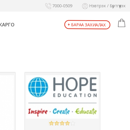
7000-0509
Нэвтрэх / Бүртгүүлэх
+
БАРАА ЗАХИАЛАХ
КАРГО