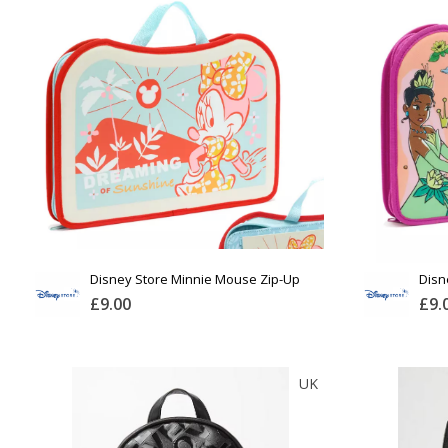
Тоо
Тоо
ширхэг
ширхэг
Хэмжээ
Хэмжэ
Өнгө,
Өнгө,
нэмэлт
нэмэл
Сагсанд нэмэх
Сагса
Disney Store Minnie Mouse Zip-Up
Disn
Stationery Kit
Stati
£9.00
£9.
DISNEYSTORE
UK
Тоо
Тоо
ширхэг
ширхэг
Англи дахь тээвэрлэлт
Англи дахь тээвэр
£4.00