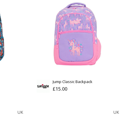
Тоо
ширхэг
Хэмжээ
Өнгө,
нэмэлт
Сагсанд нэмэх
Jump Classic Backpack
£15.00
SMIGGLE
UK
UK
Тоо
ширхэг
Англи дахь тээвэрлэлт
£5.00