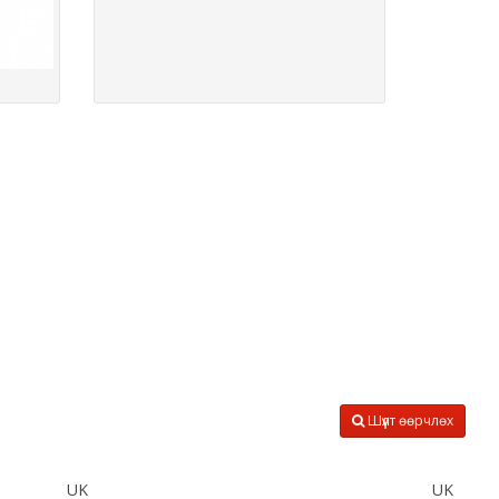
HOPE EDUCATION
үзэх
үзэх
Англи дахь тээвэрлэлт
£0.00
Барааны чанар
Барааны үнэ
Барааны үнэ
Барааны зэрэглэл
Шүүлт өөрчлөх
UK
UK