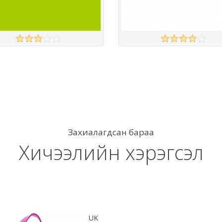
udet
PRIMERY CLASSROOM RESOURCES
үзэх
Англи дахь тээвэрлэлт
£4.00
Англи дахь тээвэрлэлт
£4.00
 чанар
Барааны чанар
үнэ
Барааны үнэ
үнэ
Барааны үнэ
Барааны зэрэглэл
Барааны зэрэглэл
Захиалагдсан бараа
Хичээлийн хэрэгсэл
UK