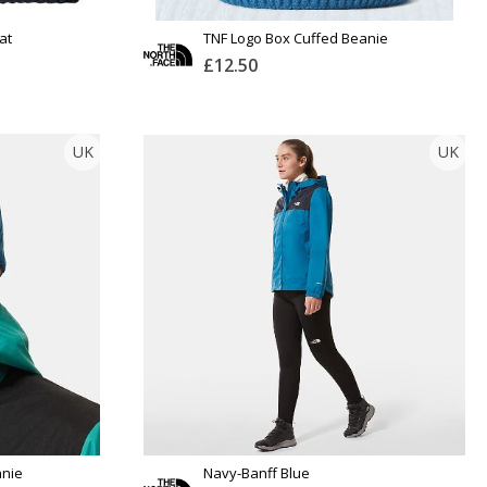
at
TNF Logo Box Cuffed Beanie
£12.50
THE NORTH FACE
UK
UK
Тоо
ширхэг
Англи дахь тээвэрлэлт
£10.00
Барааны чанар
Хэмжээ
Барааны үнэ
Шуурхай тээвэрлэлт
Өнгө,
Барааны зэрэглэл
нэмэлт
Үзэх
Үзэх
Сагсанд нэмэх
anie
Navy-Banff Blue