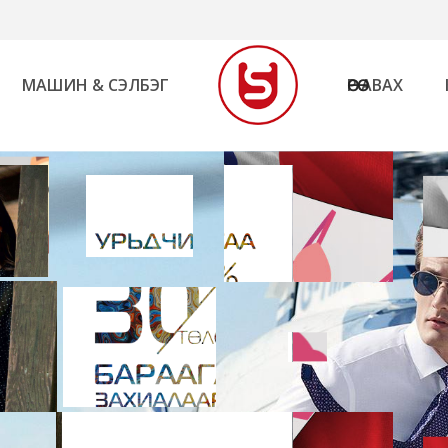
МАШИН & СЭЛБЭГ
ӨӨРӨӨ АВАХ