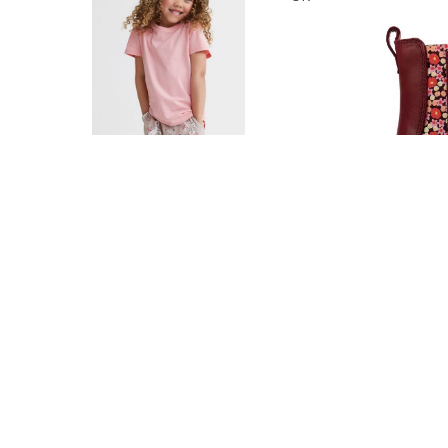
Тоо
Тоо
ширхэг
ширхэг
Англи дахь тээвэрлэлт
Англи дахь т
£3.95
Барааны чанар
Бараа
Хэмжээ
Хэмжээ
Барааны үнэ
Ба
Шуурхай тээвэрлэлт
Шуурхай тэ
Өнгө,
Өнгө,
Барааны зэрэглэл
Барааны
нэмэлт
нэмэлт
Үзэх
Сагсанд нэмэх
Сагсан
3-pack joggers
Astrol
£10.00
£25.
H&M
UK
Тоо
Тоо
ширхэг
ширхэг
Англи дахь тээвэрлэлт
Англи дахь т
£4.00