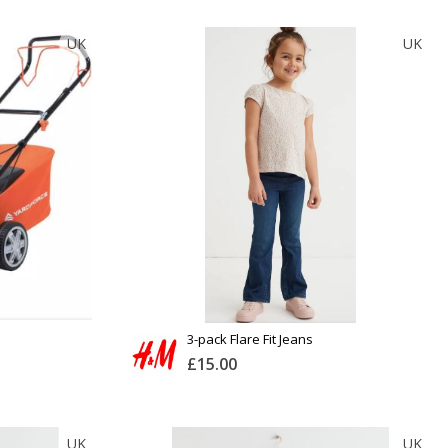
JACK WOLFSKIN
UK
UK
Тоо
ширхэг
Англи дахь тээвэрлэлт
£4.00
Барааны чанар
Хэмжээ
Барааны үнэ
Шуурхай тээвэрлэлт
Өнгө,
Барааны зэрэглэл
нэмэлт
Үзэх
Үзэх
Сагсанд нэмэх
3-pack Flare Fit Jeans
£15.00
H&M
UK
UK