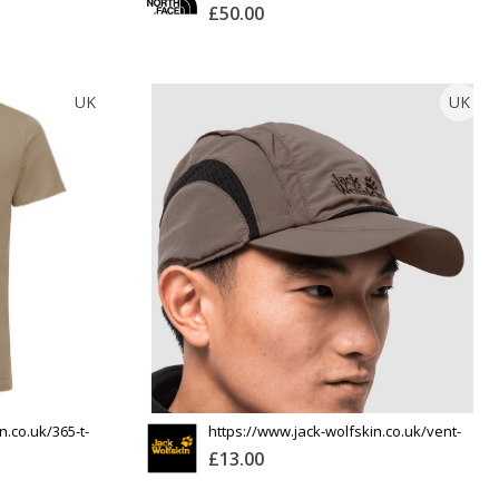
£50.00
THE NORTH FACE
UK
UK
Тоо
ширхэг
Англи дахь тээвэрлэлт
£10.00
Барааны чанар
Хэмжээ
Барааны үнэ
Шуурхай тээвэрлэлт
Өнгө,
Барааны зэрэглэл
нэмэлт
Үзэх
Үзэх
Сагсанд нэмэх
n.co.uk/365-t-
https://www.jack-wolfskin.co.uk/vent-
l
pro-cap/19222_6032_003.html
£13.00