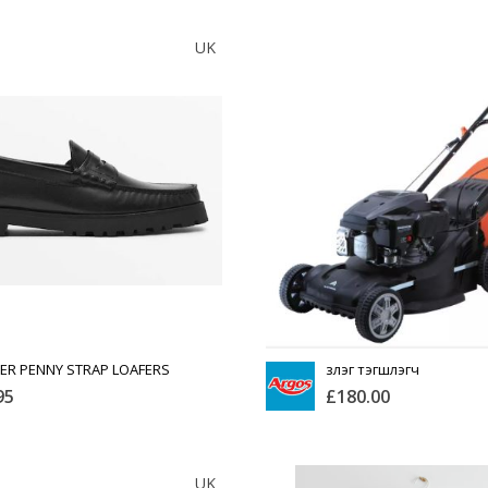
JACK WOLFSKIN
JACK WOLFSKIN
UK
Тоо
ширхэг
ээвэрлэлт
Англи дахь тээвэрлэлт
£4.00
£4.00
ны чанар
Барааны чанар
Хэмжээ
рааны үнэ
Барааны үнэ
эвэрлэлт
Шуурхай тээвэрлэлт
Өнгө,
 зэрэглэл
Барааны зэрэглэл
нэмэлт
Үзэх
д нэмэх
Сагсанд нэмэх
ER PENNY STRAP LOAFERS
зүлэг тэгшлэгч
95
£180.00
MASSIMO DUTTI
ARGOS
UK