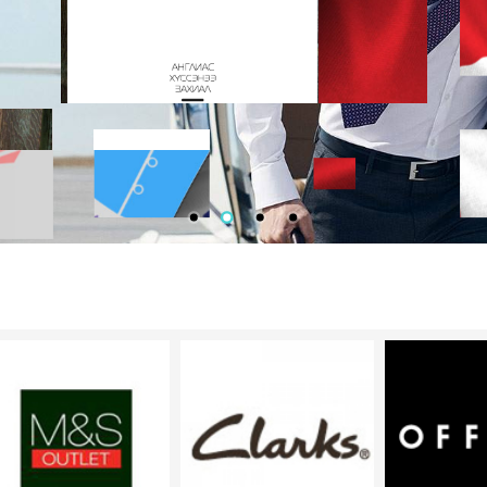
эндийг хэдхэн хоногт гэрт