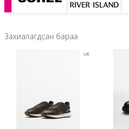
Захиалагдсан бараа
UK
Тоо
Тоо
ширхэг
ширхэг
Хэмжээ
Хэмжээ
Өнгө,
Өнгө,
нэмэлт
нэмэлт
Сагсанд нэмэх
Сагсан