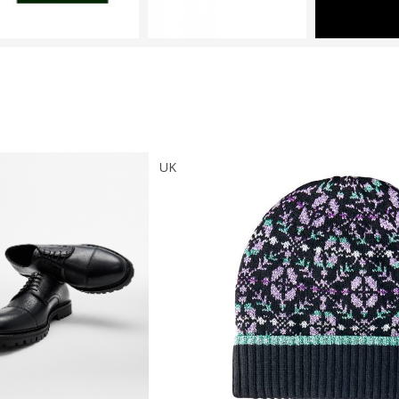
UK
Тоо
ширхэг
Хэмжээ
Өнгө,
нэмэлт
д нэмэх
Сагсанд нэмэх