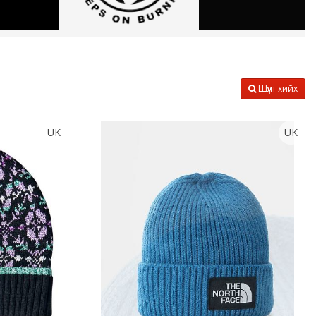
Шүүлт хийх
UK
UK
Тоо
ширхэг
Хэмжээ
Өнгө,
нэмэлт
Сагсанд нэмэх