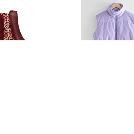
Тоо
ширхэг
ээвэрлэлт
Англи дахь тээвэрлэлт
£3.95
£4.00
ны чанар
Барааны чанар
Хэмжээ
рааны үнэ
Барааны үнэ
эвэрлэлт
Шуурхай тээвэрлэлт
Өнгө,
 зэрэглэл
Барааны зэрэглэл
нэмэлт
Үзэх
д нэмэх
Сагсанд нэмэх
 Orin Toddler Cherry Leather
Oversized Down Vest
00
£54.00
CLARKS
STORIES
UK
Тоо
ширхэг
ээвэрлэлт
Англи дахь тээвэрлэлт
£3.00
£4.00