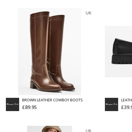
ALL SAINTS
UK
Тоо
Тоо
ширхэг
ширхэг
Англи дахь тээвэрлэлт
Англи дахь т
£4.00
Барааны чанар
Бараа
Хэмжээ
Хэмжээ
Барааны үнэ
Ба
Шуурхай тээвэрлэлт
Шуурхай тэ
Өнгө,
Өнгө,
Барааны зэрэглэл
Барааны
нэмэлт
нэмэлт
Үзэх
Сагсанд нэмэх
Сагсан
BROWN LEATHER COWBOY BOOTS
LEATH
£89.95
£39.
MASSIMO DUTTI
UK