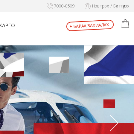
7000-0509
Нэвтрэх / Бүртгүүлэх
+
БАРАА ЗАХИАЛАХ
КАРГО