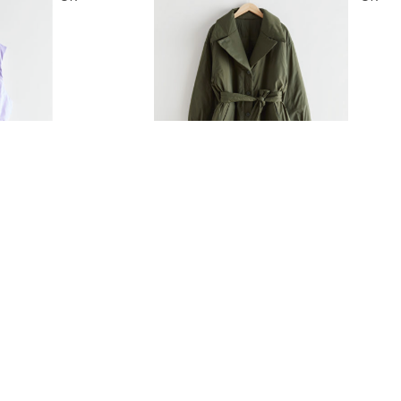
Тоо
ширхэг
Англи дахь тээвэрлэлт
£4.00
Барааны чанар
Хэмжээ
Барааны үнэ
Шуурхай тээвэрлэлт
Өнгө,
Барааны зэрэглэл
нэмэлт
Үзэх
Үзэх
Сагсанд нэмэх
Oversized Belted Puffer Coat
£80.00
STORIES
UK
UK
Тоо
ширхэг
Англи дахь тээвэрлэлт
£4.00