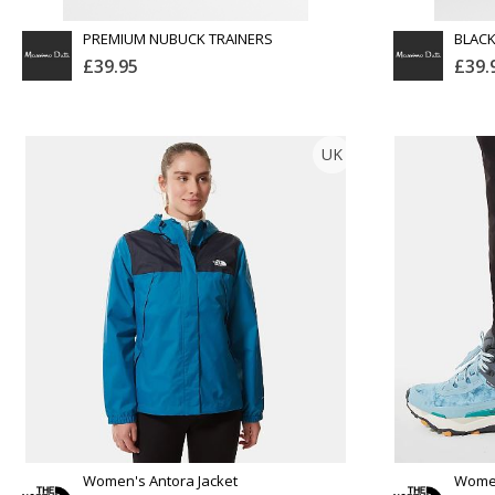
PREMIUM NUBUCK TRAINERS
BLACK
SOLE
£39.95
£39.
MASSIMO DUTTI
UK
Тоо
Тоо
ширхэг
ширхэг
Англи дахь тээвэрлэлт
Англи дахь т
£3.95
Барааны чанар
Бараа
Хэмжээ
Хэмжээ
Барааны үнэ
Ба
Шуурхай тээвэрлэлт
Шуурхай тэ
Өнгө,
Өнгө,
Барааны зэрэглэл
Барааны
нэмэлт
нэмэлт
Үзэх
Сагсанд нэмэх
Сагсан
Women's Antora Jacket
Women