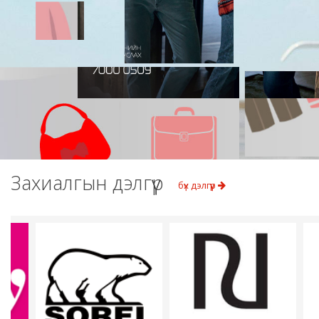
Дэлхийн бр
Захиалгын дэлгүүр
бүх дэлгүүр