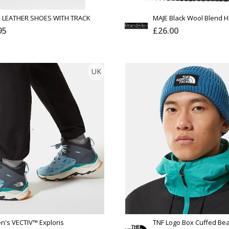
 LEATHER SHOES WITH TRACK
MAJE Black Wool Blend H
95
£26.00
MASSIMO DUTTI
BRANDALLEY
UK
Тоо
ширхэг
ээвэрлэлт
Англи дахь тээвэрлэлт
£3.95
£6.00
ны чанар
Барааны чанар
Хэмжээ
рааны үнэ
Барааны үнэ
эвэрлэлт
Шуурхай тээвэрлэлт
Өнгө,
 зэрэглэл
Барааны зэрэглэл
нэмэлт
Үзэх
д нэмэх
Сагсанд нэмэх
's VECTIV™ Exploris
TNF Logo Box Cuffed Be