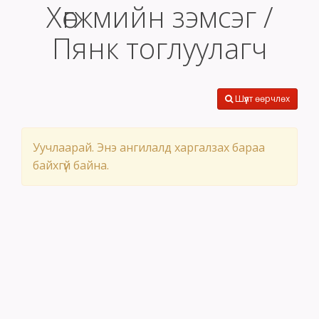
Хөгжмийн зэмсэг /
Пянк тоглуулагч
Шүүлт өөрчлөх
Уучлаарай. Энэ ангилалд харгалзах бараа
байхгүй байна.