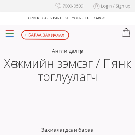
7000-0509
Login / Sign up
ORDER
CAR & PART
GET YOURSELF
CARGO
+
БАРАА ЗАХИАЛАХ
Англи дэлгүүр
Хөгжмийн зэмсэг / Пянк
тоглуулагч
Захиалагдсан бараа