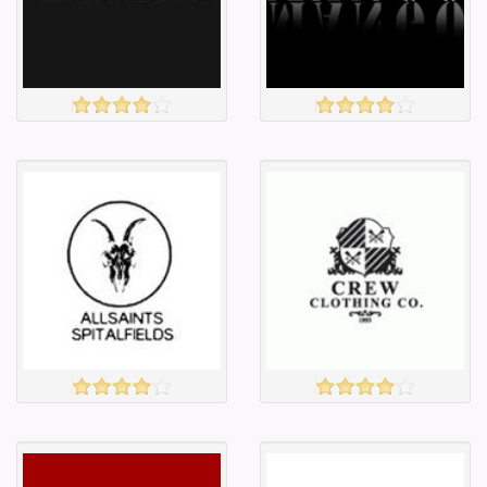
ZARA
MANGO
үзэх
үзэх
Англи дахь
Англи дахь
тээвэрлэлт
тээвэрлэлт
£3.95
£3.95
Барааны чанар
Барааны чанар
Барааны үнэ
Барааны үнэ
Барааны үнэ
Барааны үнэ
Барааны
Барааны
зэрэглэл
зэрэглэл
ALL SAINTS
CREW
үзэх
үзэх
Англи дахь
Англи дахь
тээвэрлэлт
тээвэрлэлт