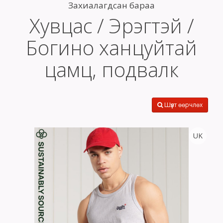
Захиалагдсан бараа
Хувцас / Эрэгтэй /
Богино ханцуйтай
цамц, подвалк
Шүүлт өөрчлөх
UK
Тоо
ширхэг
Size
Өнгө,
нэмэлт