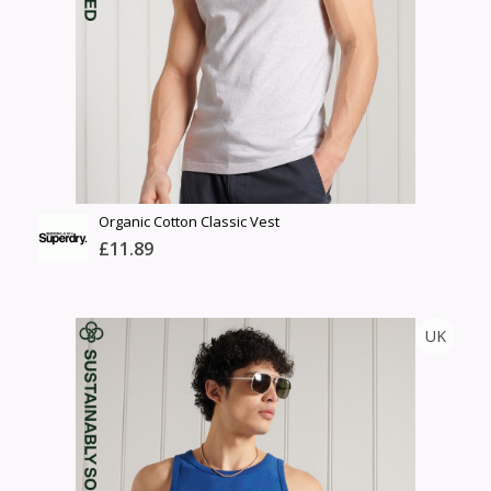
Сагсанд нэмэх
Organic Cotton Classic Vest
£11.89
SUPER DRY
UK
Тоо
ширхэг
Англи дахь тээвэрлэлт
Size
£4.00
Барааны чанар