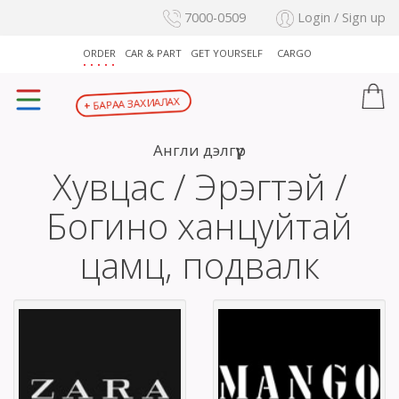
7000-0509
Login / Sign up
ORDER
CAR & PART
GET YOURSELF
CARGO
БАРАА ЗАХИАЛАХ
+
Англи дэлгүүр
Хувцас / Эрэгтэй /
Богино ханцуйтай
цамц, подвалк