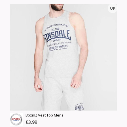
UK
Тоо
ширхэг
Англи дахь тээвэрлэлт
Size
£5.00
Барааны чанар
Өнгө,
Барааны үнэ
нэмэлт
Шуурхай тээвэрлэлт
Барааны зэрэглэл
Сагсанд нэмэх
Үзэх
Boxing Vest Top Mens
£3.99