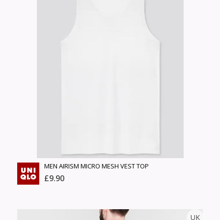
Англи дахь тээвэрлэлт
Size
£4.00
Барааны чанар
Өнгө,
Барааны үнэ
нэмэлт
Шуурхай тээвэрлэлт
Барааны зэрэглэл
Сагсанд нэмэх
Үзэх
MEN AIRISM MICRO MESH VEST TOP
£9.90
UNIQLO
UK