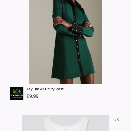
Size
£4.00
Барааны чанар
Өнгө,
Барааны үнэ
нэмэлт
Шуурхай тээвэрлэлт
Барааны зэрэглэл
Сагсанд нэмэх
Үзэх
Asylum Ali Utility Vest
£9.99
FOOTASYLUM
UK
Тоо
ширхэг