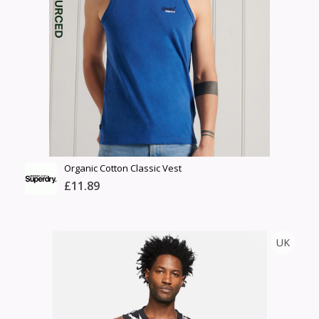
Өнгө,
Барааны үнэ
нэмэлт
Шуурхай тээвэрлэлт
Барааны зэрэглэл
Сагсанд нэмэх
Үзэх
Organic Cotton Classic Vest
£11.89
SUPER DRY
UK
Тоо
ширхэг
Англи дахь тээвэрлэлт
Size
£4.00