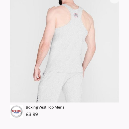
Тоо
ширхэг
Англи дахь тээвэрлэлт
Size
£3.95
Барааны чанар
Өнгө,
Барааны үнэ
нэмэлт
Шуурхай тээвэрлэлт
Барааны зэрэглэл
Сагсанд нэмэх
Үзэх
Boxing Vest Top Mens
£3.99
ЗАХИАЛГА АВАХГҮЙ.