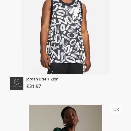
Барааны чанар
Өнгө,
Барааны үнэ
нэмэлт
Шуурхай тээвэрлэлт
Барааны зэрэглэл
Сагсанд нэмэх
Үзэх
Jordan Dri-FIT Zion
£31.97
NIKE
UK
Тоо
ширхэг
Англи дахь тээвэрлэлт