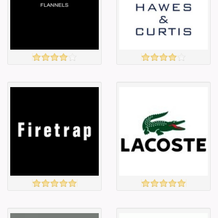
Барааны үнэ
Барааны үнэ
Барааны үнэ
Барааны үнэ
Барааны
Барааны
зэрэглэл
зэрэглэл
FLANNELS
HAWES&CURTIS
үзэх
үзэх
Англи дахь
Англи дахь
тээвэрлэлт
тээвэрлэлт
£7.00
£5.00
Барааны чанар
Барааны чанар
Барааны үнэ
Барааны үнэ
Барааны үнэ
Барааны үнэ
Барааны
Барааны
зэрэглэл
зэрэглэл
Firetrap
LACOSTE
үзэх
үзэх