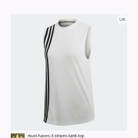
ЗАХИАЛГА АВАХГҮЙ.
UK
Тоо
ширхэг
Англи дахь тээвэрлэлт
Size
£5.00
Барааны чанар
Өнгө,
Барааны үнэ
нэмэлт
Шуурхай тээвэрлэлт
Барааны зэрэглэл
Сагсанд нэмэх
Үзэх
must-haves-3-stripes-tank-top